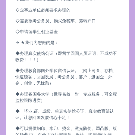
◇企事业单位必须要求办理的
◇需要报考公务员、购买免税车、落转户口
◇申请留学生创业基金
→ ★我们为您做的是：
◆办理真实使馆公证（即留学回国人员证明，不成功不
收费！！！）
◆办理教育部国外学位留信认证。（网上可查、存档、
快速稳妥，回国发展，考公务员，落户，进国企，外
企，创业，无忧愁）
◆办理各国各大学（世界名校一对一专业服务，可全程
监控跟踪进度）
◆：毕业.证、成绩、单真实使馆公证、真实教育部认
证。让您回国发展信心十足！
◆可以提供钢印、水印、烫金、激光防伪、凹凸版、版
的毕业.证、百分之百让您满意、设计，印刷;毕业.证、