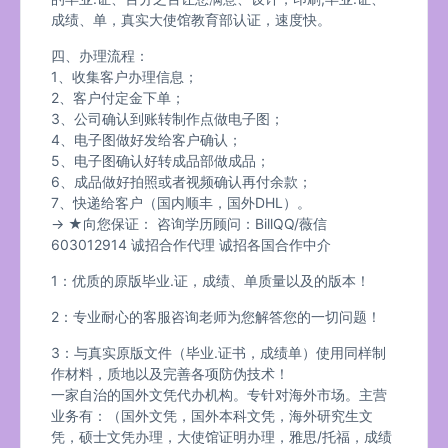
成绩、单，真实大使馆教育部认证，速度快。
四、办理流程：
1、收集客户办理信息；
2、客户付定金下单；
3、公司确认到账转制作点做电子图；
4、电子图做好发给客户确认；
5、电子图确认好转成品部做成品；
6、成品做好拍照或者视频确认再付余款；
7、快递给客户（国内顺丰，国外DHL）。
→ ★向您保证： 咨询学历顾问：BillQQ/薇信
603012914 诚招合作代理 诚招各国合作中介
1：优质的原版毕业.证，成绩、单质量以及的版本！
2：专业耐心的客服咨询老师为您解答您的一切问题！
3：与真实原版文件（毕业.证书，成绩单）使用同样制
作材料，质地以及完善各项防伪技术！
一家自治的国外文凭代办机构。专针对海外市场。主营
业务有：（国外文凭，国外本科文凭，海外研究生文
凭，硕士文凭办理，大使馆证明办理，雅思/托福，成绩