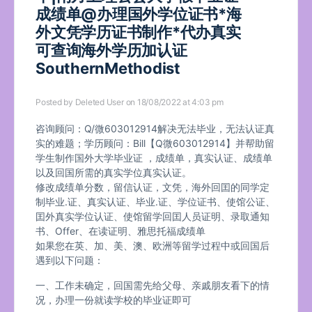
成绩单@办理国外学位证书*海
外文凭学历证书制作*代办真实
可查询海外学历加认证
SouthernMethodist
Posted by
Deleted User
on 18/08/2022 at 4:03 pm
咨询顾问：Q/微603012914解决无法毕业，无法认证真
实的难题；学历顾问：Bill【Q微603012914】并帮助留
学生制作国外大学毕业证 ，成绩单，真实认证、成绩单
以及回国所需的真实学位真实认证。
修改成绩单分数，留信认证，文凭，海外回囯的同学定
制毕业.证、真实认证、毕业.证、学位证书、使馆公证、
囯外真实学位认证、使馆留学回囯人员证明、录取通知
书、Offer、在读证明、雅思托福成绩单
如果您在英、加、美、澳、欧洲等留学过程中或回国后
遇到以下问题：
一、工作未确定，回国需先给父母、亲戚朋友看下的情
况，办理一份就读学校的毕业证即可