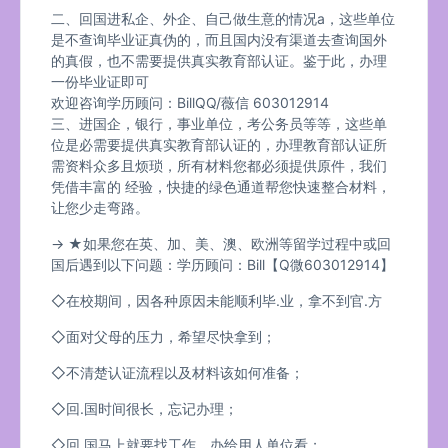
二、回国进私企、外企、自己做生意的情况a，这些单位
是不查询毕业证真伪的，而且国内没有渠道去查询国外
的真假，也不需要提供真实教育部认证。鉴于此，办理
一份毕业证即可
欢迎咨询学历顾问：BillQQ/薇信 603012914
三、进国企，银行，事业单位，考公务员等等，这些单
位是必需要提供真实教育部认证的，办理教育部认证所
需资料众多且烦琐，所有材料您都必须提供原件，我们
凭借丰富的 经验，快捷的绿色通道帮您快速整合材料，
让您少走弯路。
→ ★如果您在英、加、美、澳、欧洲等留学过程中或回
国后遇到以下问题：学历顾问：Bill【Q微603012914】
◇在校期间，因各种原因未能顺利毕.业，拿不到官.方
◇面对父母的压力，希望尽快拿到；
◇不清楚认证流程以及材料该如何准备；
◇回.国时间很长，忘记办理；
◇回.国马上就要找工作，办给用人单位看；