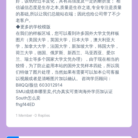
好，该纸经过羊皮化，具有高强度及一定的耐折度； 相
信诚信态度是生存之本,质量是生存之道,专业专注是质量
的基础,所以让我们总能站在端；因此也给公司带了不少
老客户。
◆更多的学校模版
在我们的样板区域，您可以看到许多国外大学文凭样板
图片（美国大学，英国大学，日本大学，澳大利亚大
学，加拿大大学，法国大学，新加坡大学，韩国大学，
荷兰大学，德国、俄罗斯、新西兰、马亚西亚、爱尔
兰、瑞士等多个国家大学文凭办理），由于现在相当的
狡猾，为了防止盗用本站的国外文凭样本四处，所以我
们特做了图片处理，当然如果有需要可以加本公司客服
以视频或者是清晰图片加以确认。 咨询学历顾问：
BillQQ/薇信 603012914
SMU成绩单哪里卖,代办真实可查询海外学历加认证
South怎么卖
fhgf44ED
1 Member
·
0 Replies