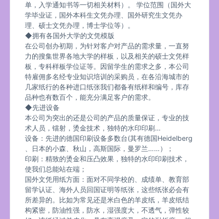
单，入学通知书等一切相关材料）。 学位范围（国外大
学毕业证，国外本科生文凭办理、国外研究生文凭办
理、硕士文凭办理，博士学位等）。
◆拥有各国外大学的文凭模版
在公司创办初期，为针对客户对产品的需求量，一直努
力的搜集世界各地大学的样板，以及相关的硕士文凭样
板，专科样板学位证等。因留学生的需求之多，本公司
特雇佣多名经专业知识培训的采购员，在各沿海城市的
几家纸行的各种进口纸张我们都备有纸样和编号，库存
品种也有数百个，能充分满足客户的需求。
◆先进设备
本公司为突出的还是公司的产品的质量保证，专业的技
术人员，镭射，烫金技术，独特的水印印刷…
设备：先进的德国印刷设备多数台(其有德国Heidelberg
、日本的小森、秋山，高斯国际，曼罗兰……）；
印刷：精致的烫金和压凸效果，独特的水印印刷技术，
使我们总能站在端；
国外文凭用纸方面：面对不同学校的、成绩单、教育部
留学认证、海外人员回国证明等纸张，这些纸张必会有
所差异的。比如为常见还是米白色的羊皮纸，羊皮纸结
构紧密，防油性强，防水，湿强度大，不透气，弹性较