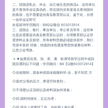
二、回国进私企、外企、自己做生意的情况a，这些单位
是不查询毕业证真伪的，而且国内没有渠道去查询国外
的真假，也不需要提供真实教育部认证。鉴于此，办理
一份毕业证即可
欢迎咨询学历顾问：BillQQ/薇信 603012914
三、进国企，银行，事业单位，考公务员等等，这些单
位是必需要提供真实教育部认证的，办理教育部认证所
需资料众多且烦琐，所有材料您都必须提供原件，我们
凭借丰富的 经验，快捷的绿色通道帮您快速整合材料，
让您少走弯路。
→ ★如果您在英、加、美、澳、欧洲等留学过程中或回
国后遇到以下问题：学历顾问：Bill【Q微603012914】
◇在校期间，因各种原因未能顺利毕.业，拿不到官.方
◇面对父母的压力，希望尽快拿到；
◇不清楚认证流程以及材料该如何准备；
◇回.国时间很长，忘记办理；
◇回.国马上就要找工作，办给用人单位看；