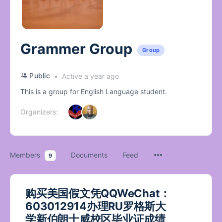
Grammer Group
Group
Public
Active a year ago
This is a group for English Language student.
Organizers:
Members
Documents
Feed
9
购买美国假文凭QQWeChat：
603012914办理RU罗格斯大
学新伯朗士威校区毕业证成绩