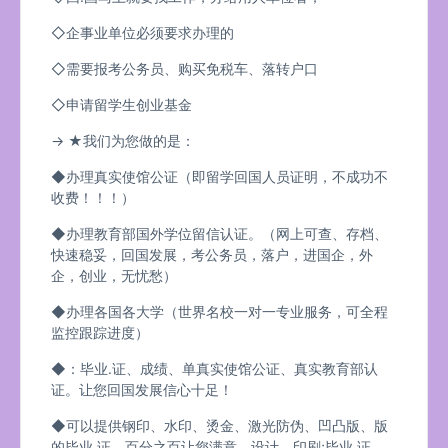
◇企事业单位必须要求办理的
◇需要报考公务员、购买免税车、落转户口
◇申请留学生创业基金
→ ★我们为您做的是：
◆办理真实使馆公证（即留学回国人员证明，不成功不
收费！！！）
◆办理教育部国外学位留信认证。（网上可查、存档、
快速稳妥，回国发展，考公务员，落户，进国企，外
企，创业，无忧愁）
◆办理各国各大学（世界名校一对一专业服务，可全程
监控跟踪进度）
◆：毕业.证、成绩、单真实使馆公证、真实教育部认
证。让您回国发展信心十足！
◆可以提供钢印、水印、烫金、激光防伪、凹凸版、版
的毕业.证、百分之百让您满意、设计，印刷;毕业.证、