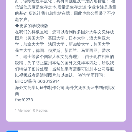
好，该纸经过羊皮化，具有高强度及一定的耐折度； 相
信诚信态度是生存之本,质量是生存之道,专业专注是质量
的基础,所以让我们总能站在端；因此也给公司带了不少
老客户。
◆更多的学校模版
在我们的样板区域，您可以看到许多国外大学文凭样板
图片（美国大学，英国大学，日本大学，澳大利亚大
学，加拿大大学，法国大学，新加坡大学，韩国大学，
荷兰大学，德国、俄罗斯、新西兰、马亚西亚、爱尔
兰、瑞士等多个国家大学文凭办理），由于现在相当的
狡猾，为了防止盗用本站的国外文凭样本四处，所以我
们特做了图片处理，当然如果有需要可以加本公司客服
以视频或者是清晰图片加以确认。 咨询学历顾问：
BillQQ/薇信 603012914
海外文凭学历证书制作公司,海外文凭学历证书制作批发
商
fhgf027B
1 Member
·
0 Replies