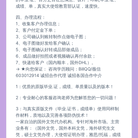
成绩、单，真实大使馆教育部认证，速度快。
四、办理流程：
1、收集客户办理信息；
2、客户付定金下单；
3、公司确认到账转制作点做电子图；
4、电子图做好发给客户确认；
5、电子图确认好转成品部做成品；
6、成品做好拍照或者视频确认再付余款；
7、快递给客户（国内顺丰，国外DHL）。
→ ★向您保证： 咨询学历顾问：BillQQ/薇信
603012914 诚招合作代理 诚招各国合作中介
1：优质的原版毕业.证，成绩、单质量以及的版本！
2：专业耐心的客服咨询老师为您解答您的一切问题！
3：与真实原版文件（毕业.证书，成绩单）使用同样制
作材料，质地以及完善各项防伪技术！
一家自治的国外文凭代办机构。专针对海外市场。主营
业务有：（国外文凭，国外本科文凭，海外研究生文
凭，硕士文凭办理，大使馆证明办理，雅思/托福，成绩