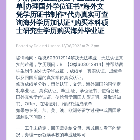
单|办理国外学位证书*海外文
凭学历证书制作*代办真实可查
询海外学历加认证*购买本科硕
士研究生学历购买海外毕业证
Posted by
Deleted User
on 18/08/2022 at 7:12 pm
咨询顾问：Q/微603012914解决无法毕业，无法认证真
实的难题；学历顾问：Bill【Q微603012914】并帮助留
学生制作国外大学毕业证 ，成绩单，真实认证、成绩单
以及回国所需的真实学位真实认证。
修改成绩单分数，留信认证，文凭，海外回囯的同学定
制毕业.证、真实认证、毕业.证、学位证书、使馆公证、
囯外真实学位认证、使馆留学回囯人员证明、录取通知
书、Offer、在读证明、雅思托福成绩单
如果您在英、加、美、澳、欧洲等留学过程中或回国后
遇到以下问题：
一、工作未确定，回国需先给父母、亲戚朋友看下的情
况，办理一份就读学校的毕业证即可