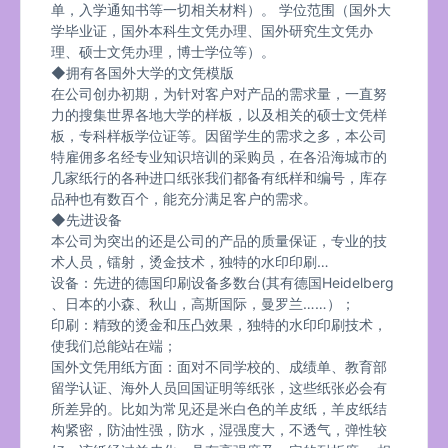
单，入学通知书等一切相关材料）。 学位范围（国外大
学毕业证，国外本科生文凭办理、国外研究生文凭办
理、硕士文凭办理，博士学位等）。
◆拥有各国外大学的文凭模版
在公司创办初期，为针对客户对产品的需求量，一直努
力的搜集世界各地大学的样板，以及相关的硕士文凭样
板，专科样板学位证等。因留学生的需求之多，本公司
特雇佣多名经专业知识培训的采购员，在各沿海城市的
几家纸行的各种进口纸张我们都备有纸样和编号，库存
品种也有数百个，能充分满足客户的需求。
◆先进设备
本公司为突出的还是公司的产品的质量保证，专业的技
术人员，镭射，烫金技术，独特的水印印刷…
设备：先进的德国印刷设备多数台(其有德国Heidelberg
、日本的小森、秋山，高斯国际，曼罗兰……）；
印刷：精致的烫金和压凸效果，独特的水印印刷技术，
使我们总能站在端；
国外文凭用纸方面：面对不同学校的、成绩单、教育部
留学认证、海外人员回国证明等纸张，这些纸张必会有
所差异的。比如为常见还是米白色的羊皮纸，羊皮纸结
构紧密，防油性强，防水，湿强度大，不透气，弹性较