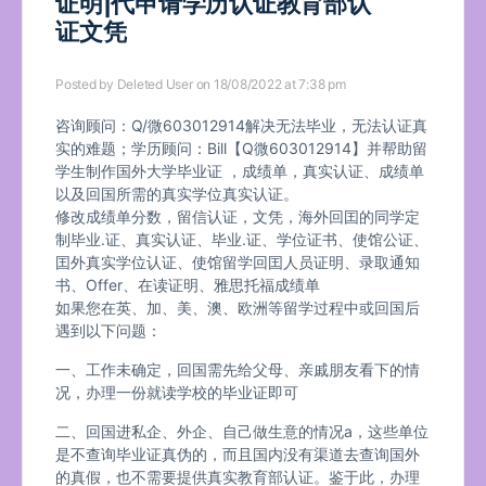
证明|代申请学历认证教育部认
证文凭
Posted by
Deleted User
on 18/08/2022 at 7:38 pm
咨询顾问：Q/微603012914解决无法毕业，无法认证真
实的难题；学历顾问：Bill【Q微603012914】并帮助留
学生制作国外大学毕业证 ，成绩单，真实认证、成绩单
以及回国所需的真实学位真实认证。
修改成绩单分数，留信认证，文凭，海外回囯的同学定
制毕业.证、真实认证、毕业.证、学位证书、使馆公证、
囯外真实学位认证、使馆留学回囯人员证明、录取通知
书、Offer、在读证明、雅思托福成绩单
如果您在英、加、美、澳、欧洲等留学过程中或回国后
遇到以下问题：
一、工作未确定，回国需先给父母、亲戚朋友看下的情
况，办理一份就读学校的毕业证即可
二、回国进私企、外企、自己做生意的情况a，这些单位
是不查询毕业证真伪的，而且国内没有渠道去查询国外
的真假，也不需要提供真实教育部认证。鉴于此，办理