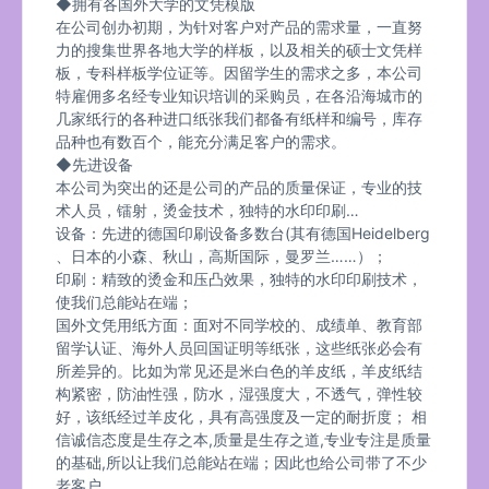
◆拥有各国外大学的文凭模版
在公司创办初期，为针对客户对产品的需求量，一直努
力的搜集世界各地大学的样板，以及相关的硕士文凭样
板，专科样板学位证等。因留学生的需求之多，本公司
特雇佣多名经专业知识培训的采购员，在各沿海城市的
几家纸行的各种进口纸张我们都备有纸样和编号，库存
品种也有数百个，能充分满足客户的需求。
◆先进设备
本公司为突出的还是公司的产品的质量保证，专业的技
术人员，镭射，烫金技术，独特的水印印刷…
设备：先进的德国印刷设备多数台(其有德国Heidelberg
、日本的小森、秋山，高斯国际，曼罗兰……）；
印刷：精致的烫金和压凸效果，独特的水印印刷技术，
使我们总能站在端；
国外文凭用纸方面：面对不同学校的、成绩单、教育部
留学认证、海外人员回国证明等纸张，这些纸张必会有
所差异的。比如为常见还是米白色的羊皮纸，羊皮纸结
构紧密，防油性强，防水，湿强度大，不透气，弹性较
好，该纸经过羊皮化，具有高强度及一定的耐折度； 相
信诚信态度是生存之本,质量是生存之道,专业专注是质量
的基础,所以让我们总能站在端；因此也给公司带了不少
老客户。