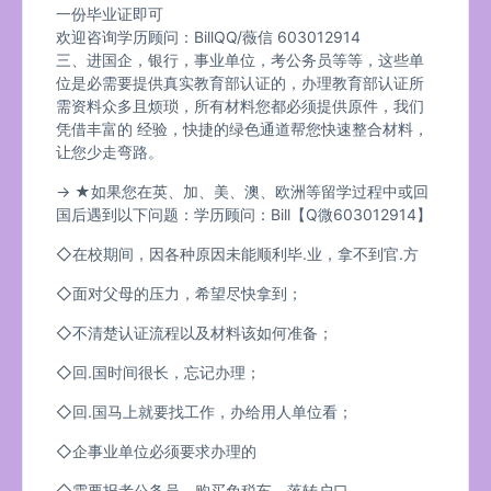
一份毕业证即可
欢迎咨询学历顾问：BillQQ/薇信 603012914
三、进国企，银行，事业单位，考公务员等等，这些单
位是必需要提供真实教育部认证的，办理教育部认证所
需资料众多且烦琐，所有材料您都必须提供原件，我们
凭借丰富的 经验，快捷的绿色通道帮您快速整合材料，
让您少走弯路。
→ ★如果您在英、加、美、澳、欧洲等留学过程中或回
国后遇到以下问题：学历顾问：Bill【Q微603012914】
◇在校期间，因各种原因未能顺利毕.业，拿不到官.方
◇面对父母的压力，希望尽快拿到；
◇不清楚认证流程以及材料该如何准备；
◇回.国时间很长，忘记办理；
◇回.国马上就要找工作，办给用人单位看；
◇企事业单位必须要求办理的
◇需要报考公务员、购买免税车、落转户口