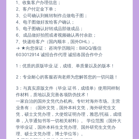
1、收集客户办理信息；
2、客户付定金下单；
3、公司确认到账转制作点做电子图；
4、电子图做好发给客户确认；
5、电子图确认好转成品部做成品；
6、成品做好拍照或者视频确认再付余款；
7、快递给客户（国内顺丰，国外DHL）。
→ ★向您保证： 咨询学历顾问：BillQQ/薇信
603012914 诚招合作代理 诚招各国合作中介
1：优质的原版毕业.证，成绩、单质量以及的版本！
2：专业耐心的客服咨询老师为您解答您的一切问题！
3：与真实原版文件（毕业.证书，成绩单）使用同样制
作材料，质地以及完善各项防伪技术！
一家自治的国外文凭代办机构。专针对海外市场。主营
业务有：（国外文凭，国外本科文凭，海外研究生文
凭，硕士文凭办理，大使馆证明办理，雅思/托福，成绩
单，入学通知书等一切相关材料）。 学位范围（国外大
学毕业证，国外本科生文凭办理、国外研究生文凭办
理、硕士文凭办理，博士学位等）。