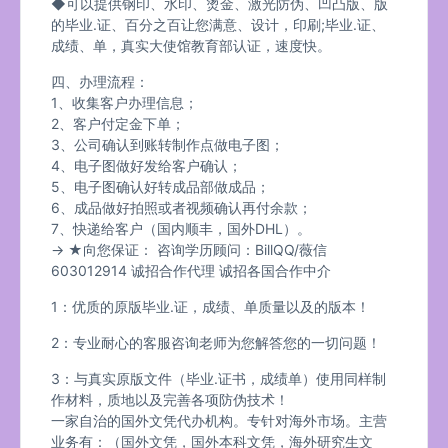
◆可以提供钢印、水印、烫金、激光防伪、凹凸版、版
的毕业.证、百分之百让您满意、设计，印刷;毕业.证、
成绩、单，真实大使馆教育部认证，速度快。
四、办理流程：
1、收集客户办理信息；
2、客户付定金下单；
3、公司确认到账转制作点做电子图；
4、电子图做好发给客户确认；
5、电子图确认好转成品部做成品；
6、成品做好拍照或者视频确认再付余款；
7、快递给客户（国内顺丰，国外DHL）。
→ ★向您保证： 咨询学历顾问：BillQQ/薇信
603012914 诚招合作代理 诚招各国合作中介
1：优质的原版毕业.证，成绩、单质量以及的版本！
2：专业耐心的客服咨询老师为您解答您的一切问题！
3：与真实原版文件（毕业.证书，成绩单）使用同样制
作材料，质地以及完善各项防伪技术！
一家自治的国外文凭代办机构。专针对海外市场。主营
业务有：（国外文凭，国外本科文凭，海外研究生文