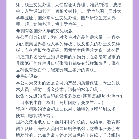
凭，硕士文凭办理，大使馆证明办理，雅思/托福，成绩
单，入学通知书等一切相关材料）。 学位范围（国外大
学毕业证，国外本科生文凭办理、国外研究生文凭办
理、硕士文凭办理，博士学位等）。
◆拥有各国外大学的文凭模版
在公司创办初期，为针对客户对产品的需求量，一直努
力的搜集世界各地大学的样板，以及相关的硕士文凭样
板，专科样板学位证等。因留学生的需求之多，本公司
特雇佣多名经专业知识培训的采购员，在各沿海城市的
几家纸行的各种进口纸张我们都备有纸样和编号，库存
品种也有数百个，能充分满足客户的需求。
◆先进设备
本公司为突出的还是公司的产品的质量保证，专业的技
术人员，镭射，烫金技术，独特的水印印刷…
设备：先进的德国印刷设备多数台(其有德国Heidelberg
、日本的小森、秋山，高斯国际，曼罗兰……）；
印刷：精致的烫金和压凸效果，独特的水印印刷技术，
使我们总能站在端；
国外文凭用纸方面：面对不同学校的、成绩单、教育部
留学认证、海外人员回国证明等纸张，这些纸张必会有
所差异的。比如为常见还是米白色的羊皮纸，羊皮纸结