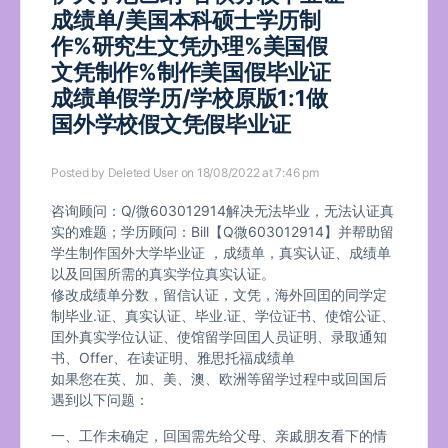
成绩单/美国本科硕士学历制
作%研究生文凭办理%美国假
文凭制作%制作美国假毕业证
成绩单假学历/学校原版1:1做
国外学校假文凭假毕业证
Posted by
Deleted User
on 18/08/2022 at 7:46 pm
咨询顾问：Q/微603012914解决无法毕业，无法认证真
实的难题；学历顾问：Bill【Q微603012914】并帮助留
学生制作国外大学毕业证 ，成绩单，真实认证、成绩单
以及回国所需的真实学位真实认证。
修改成绩单分数，留信认证，文凭，海外回囯的同学定
制毕业.证、真实认证、毕业.证、学位证书、使馆公证、
囯外真实学位认证、使馆留学回囯人员证明、录取通知
书、Offer、在读证明、雅思托福成绩单
如果您在英、加、美、澳、欧洲等留学过程中或回国后
遇到以下问题：
一、工作未确定，回国需先给父母、亲戚朋友看下的情