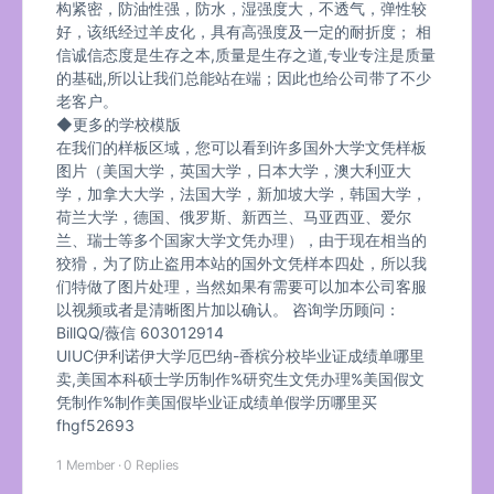
构紧密，防油性强，防水，湿强度大，不透气，弹性较
好，该纸经过羊皮化，具有高强度及一定的耐折度； 相
信诚信态度是生存之本,质量是生存之道,专业专注是质量
的基础,所以让我们总能站在端；因此也给公司带了不少
老客户。
◆更多的学校模版
在我们的样板区域，您可以看到许多国外大学文凭样板
图片（美国大学，英国大学，日本大学，澳大利亚大
学，加拿大大学，法国大学，新加坡大学，韩国大学，
荷兰大学，德国、俄罗斯、新西兰、马亚西亚、爱尔
兰、瑞士等多个国家大学文凭办理），由于现在相当的
狡猾，为了防止盗用本站的国外文凭样本四处，所以我
们特做了图片处理，当然如果有需要可以加本公司客服
以视频或者是清晰图片加以确认。 咨询学历顾问：
BillQQ/薇信 603012914
UIUC伊利诺伊大学厄巴纳-香槟分校毕业证成绩单哪里
卖,美国本科硕士学历制作%研究生文凭办理%美国假文
凭制作%制作美国假毕业证成绩单假学历哪里买
fhgf52693
1 Member
·
0 Replies