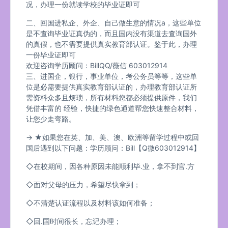
况，办理一份就读学校的毕业证即可
二、回国进私企、外企、自己做生意的情况a，这些单位
是不查询毕业证真伪的，而且国内没有渠道去查询国外
的真假，也不需要提供真实教育部认证。鉴于此，办理
一份毕业证即可
欢迎咨询学历顾问：BillQQ/薇信 603012914
三、进国企，银行，事业单位，考公务员等等，这些单
位是必需要提供真实教育部认证的，办理教育部认证所
需资料众多且烦琐，所有材料您都必须提供原件，我们
凭借丰富的 经验，快捷的绿色通道帮您快速整合材料，
让您少走弯路。
→ ★如果您在英、加、美、澳、欧洲等留学过程中或回
国后遇到以下问题：学历顾问：Bill【Q微603012914】
◇在校期间，因各种原因未能顺利毕.业，拿不到官.方
◇面对父母的压力，希望尽快拿到；
◇不清楚认证流程以及材料该如何准备；
◇回.国时间很长，忘记办理；