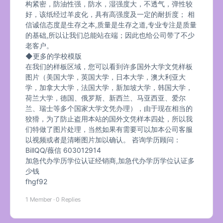
构紧密，防油性强，防水，湿强度大，不透气，弹性较
好，该纸经过羊皮化，具有高强度及一定的耐折度； 相
信诚信态度是生存之本,质量是生存之道,专业专注是质量
的基础,所以让我们总能站在端；因此也给公司带了不少
老客户。
◆更多的学校模版
在我们的样板区域，您可以看到许多国外大学文凭样板
图片（美国大学，英国大学，日本大学，澳大利亚大
学，加拿大大学，法国大学，新加坡大学，韩国大学，
荷兰大学，德国、俄罗斯、新西兰、马亚西亚、爱尔
兰、瑞士等多个国家大学文凭办理），由于现在相当的
狡猾，为了防止盗用本站的国外文凭样本四处，所以我
们特做了图片处理，当然如果有需要可以加本公司客服
以视频或者是清晰图片加以确认。 咨询学历顾问：
BillQQ/薇信 603012914
加急代办学历学位认证经销商,加急代办学历学位认证多
少钱
fhgf92
1 Member
·
0 Replies