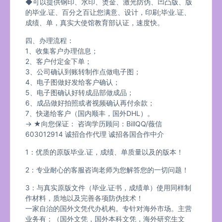
◆可以提供钢印、水印、烫金、激光防伪、凹凸版、版
的毕业.证、百分之百让您满意、设计，印刷;毕业.证、
成绩、单，真实大使馆教育部认证，速度快。
四、办理流程：
1、收集客户办理信息；
2、客户付定金下单；
3、公司确认到账转制作点做电子图；
4、电子图做好发给客户确认；
5、电子图确认好转成品部做成品；
6、成品做好拍照或者视频确认再付余款；
7、快递给客户（国内顺丰，国外DHL）。
→ ★向您保证： 咨询学历顾问：BillQQ/薇信
603012914 诚招合作代理 诚招各国合作中介
1：优质的原版毕业.证，成绩、单质量以及的版本！
2：专业耐心的客服咨询老师为您解答您的一切问题！
3：与真实原版文件（毕业.证书，成绩单）使用同样制
作材料，质地以及完善各项防伪技术！
一家自治的国外文凭代办机构。专针对海外市场。主营
业务有：（国外文凭，国外本科文凭，海外研究生文