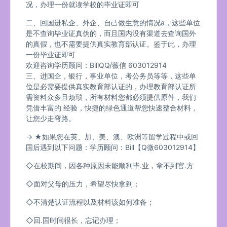
况，办理一份就读学校的毕业证即可
二、回国进私企、外企、自己做生意的情况a，这些单位
是不查询毕业证真伪的，而且国内没有渠道去查询国外
的真假，也不需要提供真实教育部认证。鉴于此，办理
一份毕业证即可
欢迎咨询学历顾问：BillQQ/薇信 603012914
三、进国企，银行，事业单位，考公务员等等，这些单
位是必需要提供真实教育部认证的，办理教育部认证所
需资料众多且烦琐，所有材料您都必须提供原件，我们
凭借丰富的 经验，快捷的绿色通道帮您快速整合材料，
让您少走弯路。
→ ★如果您在英、加、美、澳、欧洲等留学过程中或回
国后遇到以下问题：学历顾问：Bill【Q微603012914】
◇在校期间，因各种原因未能顺利毕.业，拿不到官.方
◇面对父母的压力，希望尽快拿到；
◇不清楚认证流程以及材料该如何准备；
◇回.国时间很长，忘记办理；