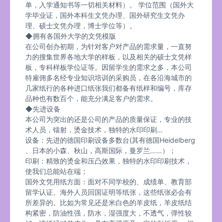
单，入学通知书等一切相关材料）。 学位范围（国外大
学毕业证，国外本科生文凭办理、国外研究生文凭办
理、硕士文凭办理，博士学位等）。
◆拥有各国外大学的文凭模版
在公司创办初期，为针对客户对产品的需求量，一直努
力的搜集世界各地大学的样板，以及相关的硕士文凭样
板，专科样板学位证等。因留学生的需求之多，本公司
特雇佣多名经专业知识培训的采购员，在各沿海城市的
几家纸行的各种进口纸张我们都备有纸样和编号，库存
品种也有数百个，能充分满足客户的需求。
◆先进设备
本公司为突出的还是公司的产品的质量保证，专业的技
术人员，镭射，烫金技术，独特的水印印刷…
设备：先进的德国印刷设备多数台(其有德国Heidelberg
、日本的小森、秋山，高斯国际，曼罗兰……）；
印刷：精致的烫金和压凸效果，独特的水印印刷技术，
使我们总能站在端；
国外文凭用纸方面：面对不同学校的、成绩单、教育部
留学认证、海外人员回国证明等纸张，这些纸张必会有
所差异的。比如为常见还是米白色的羊皮纸，羊皮纸结
构紧密，防油性强，防水，湿强度大，不透气，弹性较