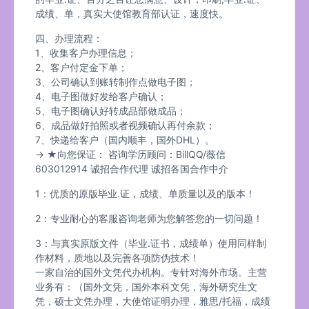
成绩、单，真实大使馆教育部认证，速度快。
四、办理流程：
1、收集客户办理信息；
2、客户付定金下单；
3、公司确认到账转制作点做电子图；
4、电子图做好发给客户确认；
5、电子图确认好转成品部做成品；
6、成品做好拍照或者视频确认再付余款；
7、快递给客户（国内顺丰，国外DHL）。
→ ★向您保证： 咨询学历顾问：BillQQ/薇信
603012914 诚招合作代理 诚招各国合作中介
1：优质的原版毕业.证，成绩、单质量以及的版本！
2：专业耐心的客服咨询老师为您解答您的一切问题！
3：与真实原版文件（毕业.证书，成绩单）使用同样制
作材料，质地以及完善各项防伪技术！
一家自治的国外文凭代办机构。专针对海外市场。主营
业务有：（国外文凭，国外本科文凭，海外研究生文
凭，硕士文凭办理，大使馆证明办理，雅思/托福，成绩