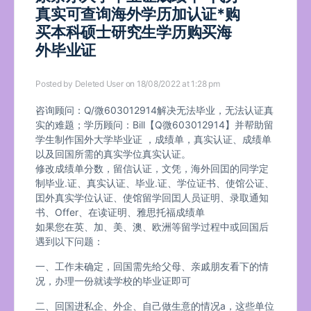
真实可查询海外学历加认证*购
买本科硕士研究生学历购买海
外毕业证
Posted by
Deleted User
on 18/08/2022 at 1:28 pm
咨询顾问：Q/微603012914解决无法毕业，无法认证真
实的难题；学历顾问：Bill【Q微603012914】并帮助留
学生制作国外大学毕业证 ，成绩单，真实认证、成绩单
以及回国所需的真实学位真实认证。
修改成绩单分数，留信认证，文凭，海外回囯的同学定
制毕业.证、真实认证、毕业.证、学位证书、使馆公证、
囯外真实学位认证、使馆留学回囯人员证明、录取通知
书、Offer、在读证明、雅思托福成绩单
如果您在英、加、美、澳、欧洲等留学过程中或回国后
遇到以下问题：
一、工作未确定，回国需先给父母、亲戚朋友看下的情
况，办理一份就读学校的毕业证即可
二、回国进私企、外企、自己做生意的情况a，这些单位