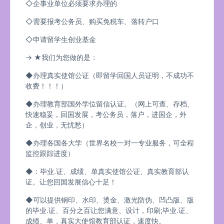
◇企事业单位必须要求办理的
◇需要报考公务员、购买免税车、落转户口
◇申请留学生创业基金
→ ★我们为您做的是：
◆办理真实使馆公证（即留学回国人员证明，不成功不
收费！！！）
◆办理教育部国外学位留信认证。（网上可查、存档、
快速稳妥，回国发展，考公务员，落户，进国企，外
企，创业，无忧愁）
◆办理各国各大学（世界名校一对一专业服务，可全程
监控跟踪进度）
◆：毕业.证、成绩、单真实使馆公证、真实教育部认
证。让您回国发展信心十足！
◆可以提供钢印、水印、烫金、激光防伪、凹凸版、版
的毕业.证、百分之百让您满意、设计，印刷;毕业.证、
成绩、单，真实大使馆教育部认证，速度快。