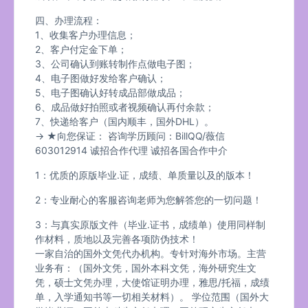
四、办理流程：
1、收集客户办理信息；
2、客户付定金下单；
3、公司确认到账转制作点做电子图；
4、电子图做好发给客户确认；
5、电子图确认好转成品部做成品；
6、成品做好拍照或者视频确认再付余款；
7、快递给客户（国内顺丰，国外DHL）。
→ ★向您保证： 咨询学历顾问：BillQQ/薇信
603012914 诚招合作代理 诚招各国合作中介
1：优质的原版毕业.证，成绩、单质量以及的版本！
2：专业耐心的客服咨询老师为您解答您的一切问题！
3：与真实原版文件（毕业.证书，成绩单）使用同样制
作材料，质地以及完善各项防伪技术！
一家自治的国外文凭代办机构。专针对海外市场。主营
业务有：（国外文凭，国外本科文凭，海外研究生文
凭，硕士文凭办理，大使馆证明办理，雅思/托福，成绩
单，入学通知书等一切相关材料）。 学位范围（国外大