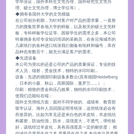
学毕业证，国外本科生文凭办理、国外研究生文凭办
理、硕士文凭办理，博士学位等）。
◆拥有各国外大学的文凭模版
在公司创办初期，为针对客户对产品的需求量，一直努
力的搜集世界各地大学的样板，以及相关的硕士文凭样
板，专科样板学位证等。因留学生的需求之多，本公司
特雇佣多名经专业知识培训的采购员，在各沿海城市的
几家纸行的各种进口纸张我们都备有纸样和编号，库存
品种也有数百个，能充分满足客户的需求。
◆先进设备
本公司为突出的还是公司的产品的质量保证，专业的技
术人员，镭射，烫金技术，独特的水印印刷…
设备：先进的德国印刷设备多数台(其有德国Heidelberg
、日本的小森、秋山，高斯国际，曼罗兰……）；
印刷：精致的烫金和压凸效果，独特的水印印刷技术，
使我们总能站在端；
国外文凭用纸方面：面对不同学校的、成绩单、教育部
留学认证、海外人员回国证明等纸张，这些纸张必会有
所差异的。比如为常见还是米白色的羊皮纸，羊皮纸结
构紧密，防油性强，防水，湿强度大，不透气，弹性较
好，该纸经过羊皮化，具有高强度及一定的耐折度； 相
信诚信态度是生存之本,质量是生存之道,专业专注是质量