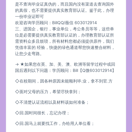
是不查询毕业证真伪的，而且国内没有渠道去查询国外
的真假，也不需要提供真实教育部认证。鉴于此，办理
一份毕业证即可
欢迎咨询学历顾问：BillQQ/薇信 603012914
三、进国企，银行，事业单位，考公务员等等，这些单
位是必需要提供真实教育部认证的，办理教育部认证所
需资料众多且烦琐，所有材料您都必须提供原件，我们
凭借丰富的 经验，快捷的绿色通道帮您快速整合材料，
让您少走弯路。
→ ★如果您在英、加、美、澳、欧洲等留学过程中或回
国后遇到以下问题：学历顾问：Bill【Q微603012914】
◇在校期间，因各种原因未能顺利毕.业，拿不到官.方
◇面对父母的压力，希望尽快拿到；
◇不清楚认证流程以及材料该如何准备；
◇回.国时间很长，忘记办理；
◇回.国马上就要找工作，办给用人单位看；