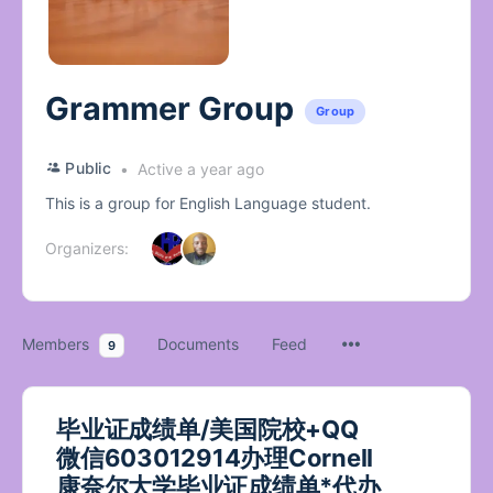
Grammer Group
Group
Public
Active a year ago
This is a group for English Language student.
Organizers:
Members
Documents
Feed
9
毕业证成绩单/美国院校+QQ
微信603012914办理Cornell
康奈尔大学毕业证成绩单*代办