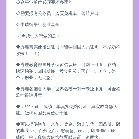
◇企事业单位必须要求办理的
◇需要报考公务员、购买免税车、落转户口
◇申请留学生创业基金
→ ★我们为您做的是：
◆办理真实使馆公证（即留学回国人员证明，不成功不
收费！！！）
◆办理教育部国外学位留信认证。（网上可查、存档、
快速稳妥，回国发展，考公务员，落户，进国企，外
企，创业，无忧愁）
◆办理各国各大学（世界名校一对一专业服务，可全程
监控跟踪进度）
◆：毕业.证、成绩、单真实使馆公证、真实教育部认
证。让您回国发展信心十足！
◆可以提供钢印、水印、烫金、激光防伪、凹凸版、版
的毕业.证、百分之百让您满意、设计，印刷;毕业.证、
成绩、单，真实大使馆教育部认证，速度快。