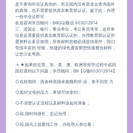
是不查询毕业证真伪的，而且国内没有渠道去查询国外
的真假，也不需要提供真实教育部认证。鉴于此，办理
一份毕业证即可
欢迎咨询学历顾问：BillQQ/薇信 603012914
三、进国企，银行，事业单位，考公务员等等，这些单
位是必需要提供真实教育部认证的，办理教育部认证所
需资料众多且烦琐，所有材料您都必须提供原件，我们
凭借丰富的 经验，快捷的绿色通道帮您快速整合材料，
让您少走弯路。
→ ★如果您在英、加、美、澳、欧洲等留学过程中或回
国后遇到以下问题：学历顾问：Bill【Q微603012914】
◇在校期间，因各种原因未能顺利毕.业，拿不到官.方
◇面对父母的压力，希望尽快拿到；
◇不清楚认证流程以及材料该如何准备；
◇回.国时间很长，忘记办理；
◇回.国马上就要找工作，办给用人单位看；