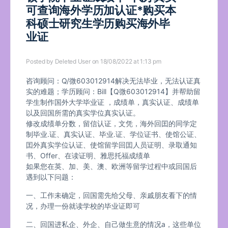
可查询海外学历加认证*购买本
科硕士研究生学历购买海外毕
业证
Posted by
Deleted User
on 18/08/2022 at 1:13 pm
咨询顾问：Q/微603012914解决无法毕业，无法认证真
实的难题；学历顾问：Bill【Q微603012914】并帮助留
学生制作国外大学毕业证 ，成绩单，真实认证、成绩单
以及回国所需的真实学位真实认证。
修改成绩单分数，留信认证，文凭，海外回囯的同学定
制毕业.证、真实认证、毕业.证、学位证书、使馆公证、
囯外真实学位认证、使馆留学回囯人员证明、录取通知
书、Offer、在读证明、雅思托福成绩单
如果您在英、加、美、澳、欧洲等留学过程中或回国后
遇到以下问题：
一、工作未确定，回国需先给父母、亲戚朋友看下的情
况，办理一份就读学校的毕业证即可
二、回国进私企、外企、自己做生意的情况a，这些单位