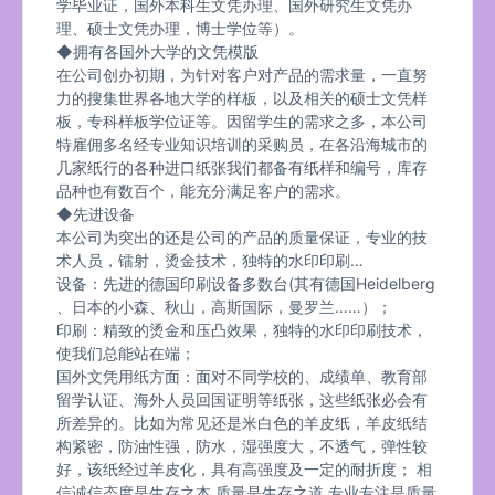
学毕业证，国外本科生文凭办理、国外研究生文凭办
理、硕士文凭办理，博士学位等）。
◆拥有各国外大学的文凭模版
在公司创办初期，为针对客户对产品的需求量，一直努
力的搜集世界各地大学的样板，以及相关的硕士文凭样
板，专科样板学位证等。因留学生的需求之多，本公司
特雇佣多名经专业知识培训的采购员，在各沿海城市的
几家纸行的各种进口纸张我们都备有纸样和编号，库存
品种也有数百个，能充分满足客户的需求。
◆先进设备
本公司为突出的还是公司的产品的质量保证，专业的技
术人员，镭射，烫金技术，独特的水印印刷…
设备：先进的德国印刷设备多数台(其有德国Heidelberg
、日本的小森、秋山，高斯国际，曼罗兰……）；
印刷：精致的烫金和压凸效果，独特的水印印刷技术，
使我们总能站在端；
国外文凭用纸方面：面对不同学校的、成绩单、教育部
留学认证、海外人员回国证明等纸张，这些纸张必会有
所差异的。比如为常见还是米白色的羊皮纸，羊皮纸结
构紧密，防油性强，防水，湿强度大，不透气，弹性较
好，该纸经过羊皮化，具有高强度及一定的耐折度； 相
信诚信态度是生存之本,质量是生存之道,专业专注是质量