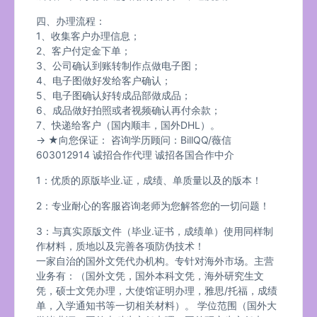
四、办理流程：
1、收集客户办理信息；
2、客户付定金下单；
3、公司确认到账转制作点做电子图；
4、电子图做好发给客户确认；
5、电子图确认好转成品部做成品；
6、成品做好拍照或者视频确认再付余款；
7、快递给客户（国内顺丰，国外DHL）。
→ ★向您保证： 咨询学历顾问：BillQQ/薇信
603012914 诚招合作代理 诚招各国合作中介
1：优质的原版毕业.证，成绩、单质量以及的版本！
2：专业耐心的客服咨询老师为您解答您的一切问题！
3：与真实原版文件（毕业.证书，成绩单）使用同样制
作材料，质地以及完善各项防伪技术！
一家自治的国外文凭代办机构。专针对海外市场。主营
业务有：（国外文凭，国外本科文凭，海外研究生文
凭，硕士文凭办理，大使馆证明办理，雅思/托福，成绩
单，入学通知书等一切相关材料）。 学位范围（国外大