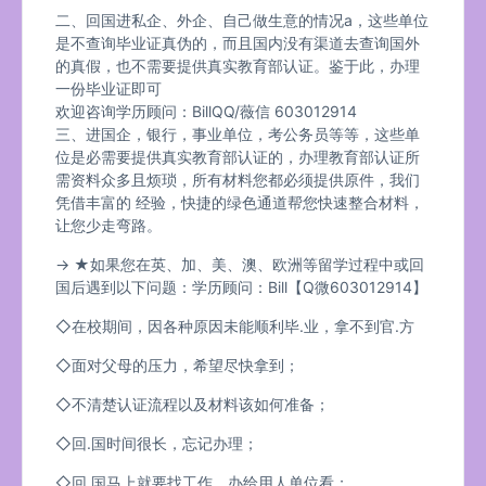
二、回国进私企、外企、自己做生意的情况a，这些单位
是不查询毕业证真伪的，而且国内没有渠道去查询国外
的真假，也不需要提供真实教育部认证。鉴于此，办理
一份毕业证即可
欢迎咨询学历顾问：BillQQ/薇信 603012914
三、进国企，银行，事业单位，考公务员等等，这些单
位是必需要提供真实教育部认证的，办理教育部认证所
需资料众多且烦琐，所有材料您都必须提供原件，我们
凭借丰富的 经验，快捷的绿色通道帮您快速整合材料，
让您少走弯路。
→ ★如果您在英、加、美、澳、欧洲等留学过程中或回
国后遇到以下问题：学历顾问：Bill【Q微603012914】
◇在校期间，因各种原因未能顺利毕.业，拿不到官.方
◇面对父母的压力，希望尽快拿到；
◇不清楚认证流程以及材料该如何准备；
◇回.国时间很长，忘记办理；
◇回.国马上就要找工作，办给用人单位看；