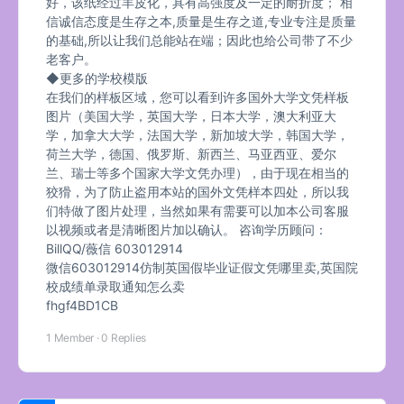
好，该纸经过羊皮化，具有高强度及一定的耐折度； 相
信诚信态度是生存之本,质量是生存之道,专业专注是质量
的基础,所以让我们总能站在端；因此也给公司带了不少
老客户。
◆更多的学校模版
在我们的样板区域，您可以看到许多国外大学文凭样板
图片（美国大学，英国大学，日本大学，澳大利亚大
学，加拿大大学，法国大学，新加坡大学，韩国大学，
荷兰大学，德国、俄罗斯、新西兰、马亚西亚、爱尔
兰、瑞士等多个国家大学文凭办理），由于现在相当的
狡猾，为了防止盗用本站的国外文凭样本四处，所以我
们特做了图片处理，当然如果有需要可以加本公司客服
以视频或者是清晰图片加以确认。 咨询学历顾问：
BillQQ/薇信 603012914
微信603012914仿制英国假毕业证假文凭哪里卖,英国院
校成绩单录取通知怎么卖
fhgf4BD1CB
1 Member
·
0 Replies