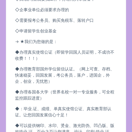
◇企事业单位必须要求办理的
◇需要报考公务员、购买免税车、落转户口
◇申请留学生创业基金
→ ★我们为您做的是：
◆办理真实使馆公证（即留学回国人员证明，不成功不
收费！！！）
◆办理教育部国外学位留信认证。（网上可查、存档、
快速稳妥，回国发展，考公务员，落户，进国企，外
企，创业，无忧愁）
◆办理各国各大学（世界名校一对一专业服务，可全程
监控跟踪进度）
◆：毕业.证、成绩、单真实使馆公证、真实教育部认
证。让您回国发展信心十足！
◆可以提供钢印、水印、烫金、激光防伪、凹凸版、版
的毕业.证、百分之百让您满意、设计，印刷;毕业.证、