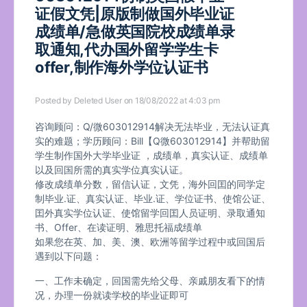
证假文凭|原版制做国外毕业证
成绩单/急做英国院校成绩单录
取通知,代办国外留学学生卡
offer,制作海外学位认证书
Posted by
Deleted User
on 18/08/2022 at 4:03 pm
咨询顾问：Q/微603012914解决无法毕业，无法认证真
实的难题；学历顾问：Bill【Q微603012914】并帮助留
学生制作国外大学毕业证 ，成绩单，真实认证、成绩单
以及回国所需的真实学位真实认证。
修改成绩单分数，留信认证，文凭，海外回囯的同学定
制毕业.证、真实认证、毕业.证、学位证书、使馆公证、
囯外真实学位认证、使馆留学回囯人员证明、录取通知
书、Offer、在读证明、雅思托福成绩单
如果您在英、加、美、澳、欧洲等留学过程中或回国后
遇到以下问题：
一、工作未确定，回国需先给父母、亲戚朋友看下的情
况，办理一份就读学校的毕业证即可