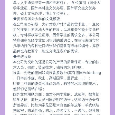
单，入学通知书等一切相关材料）。 学位范围（国外大
学毕业证，国外本科生文凭办理、国外研究生文凭办
理、硕士文凭办理，博士学位等）。
◆拥有各国外大学的文凭模版
在公司创办初期，为针对客户对产品的需求量，一直努
力的搜集世界各地大学的样板，以及相关的硕士文凭样
板，专科样板学位证等。因留学生的需求之多，本公司
特雇佣多名经专业知识培训的采购员，在各沿海城市的
几家纸行的各种进口纸张我们都备有纸样和编号，库存
品种也有数百个，能充分满足客户的需求。
◆先进设备
本公司为突出的还是公司的产品的质量保证，专业的技
术人员，镭射，烫金技术，独特的水印印刷…
设备：先进的德国印刷设备多数台(其有德国Heidelberg
、日本的小森、秋山，高斯国际，曼罗兰……）；
印刷：精致的烫金和压凸效果，独特的水印印刷技术，
使我们总能站在端；
国外文凭用纸方面：面对不同学校的、成绩单、教育部
留学认证、海外人员回国证明等纸张，这些纸张必会有
所差异的。比如为常见还是米白色的羊皮纸，羊皮纸结
构紧密，防油性强，防水，湿强度大，不透气，弹性较