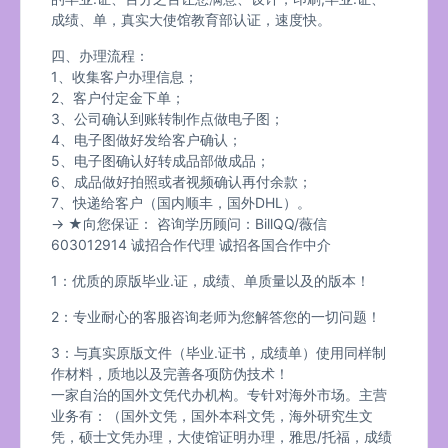
成绩、单，真实大使馆教育部认证，速度快。
四、办理流程：
1、收集客户办理信息；
2、客户付定金下单；
3、公司确认到账转制作点做电子图；
4、电子图做好发给客户确认；
5、电子图确认好转成品部做成品；
6、成品做好拍照或者视频确认再付余款；
7、快递给客户（国内顺丰，国外DHL）。
→ ★向您保证： 咨询学历顾问：BillQQ/薇信
603012914 诚招合作代理 诚招各国合作中介
1：优质的原版毕业.证，成绩、单质量以及的版本！
2：专业耐心的客服咨询老师为您解答您的一切问题！
3：与真实原版文件（毕业.证书，成绩单）使用同样制
作材料，质地以及完善各项防伪技术！
一家自治的国外文凭代办机构。专针对海外市场。主营
业务有：（国外文凭，国外本科文凭，海外研究生文
凭，硕士文凭办理，大使馆证明办理，雅思/托福，成绩