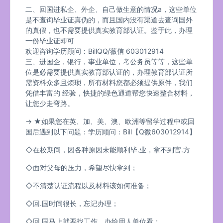
二、回国进私企、外企、自己做生意的情况a，这些单位
是不查询毕业证真伪的，而且国内没有渠道去查询国外
的真假，也不需要提供真实教育部认证。鉴于此，办理
一份毕业证即可
欢迎咨询学历顾问：BillQQ/薇信 603012914
三、进国企，银行，事业单位，考公务员等等，这些单
位是必需要提供真实教育部认证的，办理教育部认证所
需资料众多且烦琐，所有材料您都必须提供原件，我们
凭借丰富的 经验，快捷的绿色通道帮您快速整合材料，
让您少走弯路。
→ ★如果您在英、加、美、澳、欧洲等留学过程中或回
国后遇到以下问题：学历顾问：Bill【Q微603012914】
◇在校期间，因各种原因未能顺利毕.业，拿不到官.方
◇面对父母的压力，希望尽快拿到；
◇不清楚认证流程以及材料该如何准备；
◇回.国时间很长，忘记办理；
◇回.国马上就要找工作，办给用人单位看；