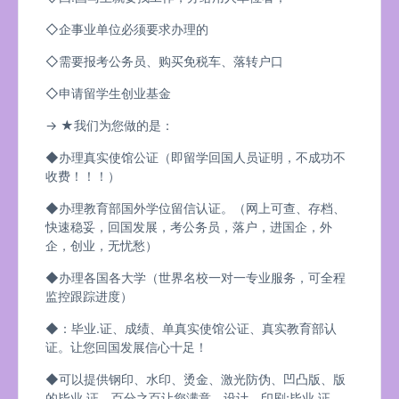
◇企事业单位必须要求办理的
◇需要报考公务员、购买免税车、落转户口
◇申请留学生创业基金
→ ★我们为您做的是：
◆办理真实使馆公证（即留学回国人员证明，不成功不
收费！！！）
◆办理教育部国外学位留信认证。（网上可查、存档、
快速稳妥，回国发展，考公务员，落户，进国企，外
企，创业，无忧愁）
◆办理各国各大学（世界名校一对一专业服务，可全程
监控跟踪进度）
◆：毕业.证、成绩、单真实使馆公证、真实教育部认
证。让您回国发展信心十足！
◆可以提供钢印、水印、烫金、激光防伪、凹凸版、版
的毕业.证、百分之百让您满意、设计，印刷;毕业.证、