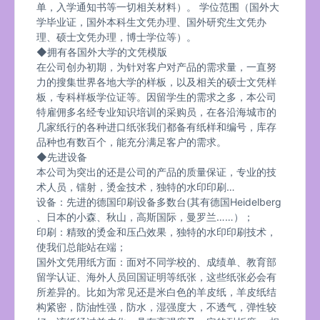
单，入学通知书等一切相关材料）。 学位范围（国外大
学毕业证，国外本科生文凭办理、国外研究生文凭办
理、硕士文凭办理，博士学位等）。
◆拥有各国外大学的文凭模版
在公司创办初期，为针对客户对产品的需求量，一直努
力的搜集世界各地大学的样板，以及相关的硕士文凭样
板，专科样板学位证等。因留学生的需求之多，本公司
特雇佣多名经专业知识培训的采购员，在各沿海城市的
几家纸行的各种进口纸张我们都备有纸样和编号，库存
品种也有数百个，能充分满足客户的需求。
◆先进设备
本公司为突出的还是公司的产品的质量保证，专业的技
术人员，镭射，烫金技术，独特的水印印刷…
设备：先进的德国印刷设备多数台(其有德国Heidelberg
、日本的小森、秋山，高斯国际，曼罗兰……）；
印刷：精致的烫金和压凸效果，独特的水印印刷技术，
使我们总能站在端；
国外文凭用纸方面：面对不同学校的、成绩单、教育部
留学认证、海外人员回国证明等纸张，这些纸张必会有
所差异的。比如为常见还是米白色的羊皮纸，羊皮纸结
构紧密，防油性强，防水，湿强度大，不透气，弹性较