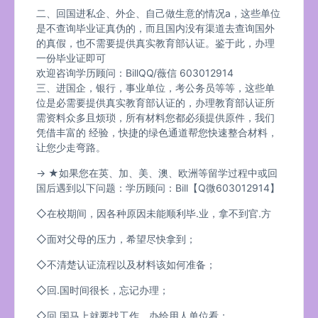
二、回国进私企、外企、自己做生意的情况a，这些单位
是不查询毕业证真伪的，而且国内没有渠道去查询国外
的真假，也不需要提供真实教育部认证。鉴于此，办理
一份毕业证即可
欢迎咨询学历顾问：BillQQ/薇信 603012914
三、进国企，银行，事业单位，考公务员等等，这些单
位是必需要提供真实教育部认证的，办理教育部认证所
需资料众多且烦琐，所有材料您都必须提供原件，我们
凭借丰富的 经验，快捷的绿色通道帮您快速整合材料，
让您少走弯路。
→ ★如果您在英、加、美、澳、欧洲等留学过程中或回
国后遇到以下问题：学历顾问：Bill【Q微603012914】
◇在校期间，因各种原因未能顺利毕.业，拿不到官.方
◇面对父母的压力，希望尽快拿到；
◇不清楚认证流程以及材料该如何准备；
◇回.国时间很长，忘记办理；
◇回.国马上就要找工作，办给用人单位看；