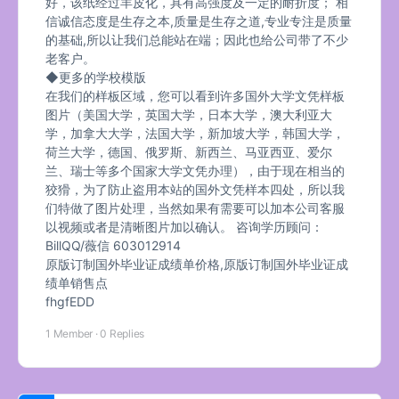
好，该纸经过羊皮化，具有高强度及一定的耐折度； 相
信诚信态度是生存之本,质量是生存之道,专业专注是质量
的基础,所以让我们总能站在端；因此也给公司带了不少
老客户。
◆更多的学校模版
在我们的样板区域，您可以看到许多国外大学文凭样板
图片（美国大学，英国大学，日本大学，澳大利亚大
学，加拿大大学，法国大学，新加坡大学，韩国大学，
荷兰大学，德国、俄罗斯、新西兰、马亚西亚、爱尔
兰、瑞士等多个国家大学文凭办理），由于现在相当的
狡猾，为了防止盗用本站的国外文凭样本四处，所以我
们特做了图片处理，当然如果有需要可以加本公司客服
以视频或者是清晰图片加以确认。 咨询学历顾问：
BillQQ/薇信 603012914
原版订制国外毕业证成绩单价格,原版订制国外毕业证成
绩单销售点
fhgfEDD
1 Member
·
0 Replies