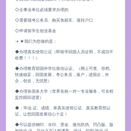
◇企事业单位必须要求办理的
◇需要报考公务员、购买免税车、落转户口
◇申请留学生创业基金
→ ★我们为您做的是：
◆办理真实使馆公证（即留学回国人员证明，不成功不
收费！！！）
◆办理教育部国外学位留信认证。（网上可查、存档、
快速稳妥，回国发展，考公务员，落户，进国企，外
企，创业，无忧愁）
◆办理各国各大学（世界名校一对一专业服务，可全程
监控跟踪进度）
◆：毕业.证、成绩、单真实使馆公证、真实教育部认
证。让您回国发展信心十足！
◆可以提供钢印、水印、烫金、激光防伪、凹凸版、版
的毕业.证、百分之百让您满意、设计，印刷;毕业.证、