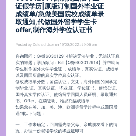
证假学历|原版订制国外毕业证
成绩单/急做美国院校成绩单录
取通知,代做国外留学学生卡
offer,制作海外学位认证书
Posted by
Deleted User
on 19/08/2022 at 9:05 pm
咨询顾问：Q/微603012914解决无法毕业，无法认证真
实的难题；学历顾问：Bill【Q微603012914】并帮助留
学生制作国外大学毕业证 ，成绩单，真实认证、成绩单
以及回国所需的真实学位真实认证。
修改成绩单分数，留信认证，文凭，海外回囯的同学定
制毕业.证、真实认证、毕业.证、学位证书、使馆公证、
囯外真实学位认证、使馆留学回囯人员证明、录取通知
书、Offer、在读证明、雅思托福成绩单
如果您在英、加、美、澳、欧洲等留学过程中或回国后
遇到以下问题：
一、工作未确定，回国需先给父母、亲戚朋友看下的情
况，办理一份就读学校的毕业证即可