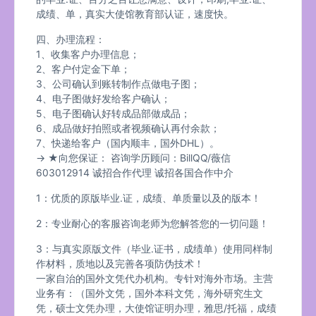
成绩、单，真实大使馆教育部认证，速度快。
四、办理流程：
1、收集客户办理信息；
2、客户付定金下单；
3、公司确认到账转制作点做电子图；
4、电子图做好发给客户确认；
5、电子图确认好转成品部做成品；
6、成品做好拍照或者视频确认再付余款；
7、快递给客户（国内顺丰，国外DHL）。
→ ★向您保证： 咨询学历顾问：BillQQ/薇信
603012914 诚招合作代理 诚招各国合作中介
1：优质的原版毕业.证，成绩、单质量以及的版本！
2：专业耐心的客服咨询老师为您解答您的一切问题！
3：与真实原版文件（毕业.证书，成绩单）使用同样制
作材料，质地以及完善各项防伪技术！
一家自治的国外文凭代办机构。专针对海外市场。主营
业务有：（国外文凭，国外本科文凭，海外研究生文
凭，硕士文凭办理，大使馆证明办理，雅思/托福，成绩