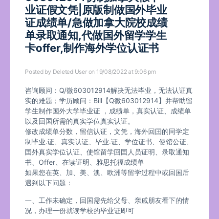
业证假文凭|原版制做国外毕业
证成绩单/急做加拿大院校成绩
单录取通知,代做国外留学学生
卡offer,制作海外学位认证书
Posted by
Deleted User
on 19/08/2022 at 9:06 pm
咨询顾问：Q/微603012914解决无法毕业，无法认证真
实的难题；学历顾问：Bill【Q微603012914】并帮助留
学生制作国外大学毕业证 ，成绩单，真实认证、成绩单
以及回国所需的真实学位真实认证。
修改成绩单分数，留信认证，文凭，海外回囯的同学定
制毕业.证、真实认证、毕业.证、学位证书、使馆公证、
囯外真实学位认证、使馆留学回囯人员证明、录取通知
书、Offer、在读证明、雅思托福成绩单
如果您在英、加、美、澳、欧洲等留学过程中或回国后
遇到以下问题：
一、工作未确定，回国需先给父母、亲戚朋友看下的情
况，办理一份就读学校的毕业证即可