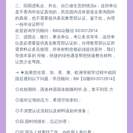
二、回国进私企、外企、自己做生意的情况a，这些单位
是不查询毕业证真伪的，而且国内没有渠道去查询国外
的真假，也不需要提供真实教育部认证。鉴于此，办理
一份毕业证即可
欢迎咨询学历顾问：BillQQ/薇信 603012914
三、进国企，银行，事业单位，考公务员等等，这些单
位是必需要提供真实教育部认证的，办理教育部认证所
需资料众多且烦琐，所有材料您都必须提供原件，我们
凭借丰富的 经验，快捷的绿色通道帮您快速整合材料，
让您少走弯路。
→ ★如果您在英、加、美、澳、欧洲等留学过程中或回
国后遇到以下问题：学历顾问：Bill【Q微603012914】
◇在校期间，因各种原因未能顺利毕.业，拿不到官.方
◇面对父母的压力，希望尽快拿到；
◇不清楚认证流程以及材料该如何准备；
◇回.国时间很长，忘记办理；
◇回.国马上就要找工作，办给用人单位看；