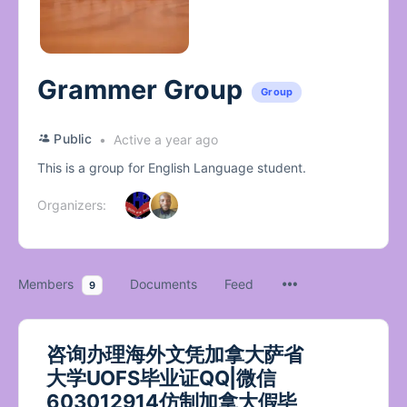
Grammer Group
Group
Public
Active a year ago
This is a group for English Language student.
Organizers:
Members
Documents
Feed
9
咨询办理海外文凭加拿大萨省
大学UOFS毕业证QQ|微信
603012914仿制加拿大假毕