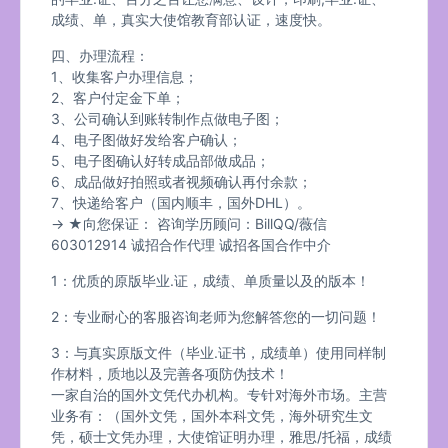
成绩、单，真实大使馆教育部认证，速度快。
四、办理流程：
1、收集客户办理信息；
2、客户付定金下单；
3、公司确认到账转制作点做电子图；
4、电子图做好发给客户确认；
5、电子图确认好转成品部做成品；
6、成品做好拍照或者视频确认再付余款；
7、快递给客户（国内顺丰，国外DHL）。
→ ★向您保证： 咨询学历顾问：BillQQ/薇信
603012914 诚招合作代理 诚招各国合作中介
1：优质的原版毕业.证，成绩、单质量以及的版本！
2：专业耐心的客服咨询老师为您解答您的一切问题！
3：与真实原版文件（毕业.证书，成绩单）使用同样制
作材料，质地以及完善各项防伪技术！
一家自治的国外文凭代办机构。专针对海外市场。主营
业务有：（国外文凭，国外本科文凭，海外研究生文
凭，硕士文凭办理，大使馆证明办理，雅思/托福，成绩