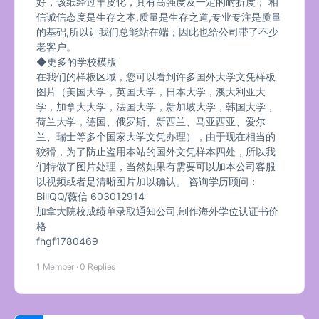
好，该纸经过羊皮化，具有高强度及一定的耐折度； 相
信诚信态度是生存之本,质量是生存之道,专业专注是质量
的基础,所以让我们总能站在端；因此也给公司带了不少
老客户。
◆更多的学校模版
在我们的样板区域，您可以看到许多国外大学文凭样板
图片（美国大学，英国大学，日本大学，澳大利亚大
学，加拿大大学，法国大学，新加坡大学，韩国大学，
荷兰大学，德国、俄罗斯、新西兰、马亚西亚、爱尔
兰、瑞士等多个国家大学文凭办理），由于现在相当的
狡猾，为了防止盗用本站的国外文凭样本四处，所以我
们特做了图片处理，当然如果有需要可以加本公司客服
以视频或者是清晰图片加以确认。 咨询学历顾问：
BillQQ/薇信 603012914
加拿大院校成绩单录取通知公司,制作海外学位认证书价
格
fhgf1780469
1 Member
·
0 Replies