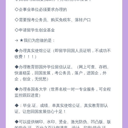
◇企事业单位必须要求办理的
◇需要报考公务员、购买免税车、落转户口
◇申请留学生创业基金
→ ★我们为您做的是：
◆办理真实使馆公证（即留学回国人员证明，不成功不
收费！！！）
◆办理教育部国外学位留信认证。（网上可查、存档、
快速稳妥，回国发展，考公务员，落户，进国企，外
企，创业，无忧愁）
◆办理各国各大学（世界名校一对一专业服务，可全程
监控跟踪进度）
◆：毕业.证、成绩、单真实使馆公证、真实教育部认
证。让您回国发展信心十足！
◆可以提供钢印、水印、烫金、激光防伪、凹凸版、版
的毕业.证、百分之百让您满意、设计，印刷;毕业.证、