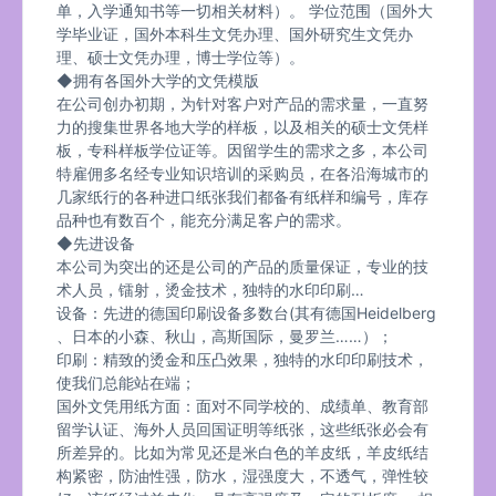
单，入学通知书等一切相关材料）。 学位范围（国外大
学毕业证，国外本科生文凭办理、国外研究生文凭办
理、硕士文凭办理，博士学位等）。
◆拥有各国外大学的文凭模版
在公司创办初期，为针对客户对产品的需求量，一直努
力的搜集世界各地大学的样板，以及相关的硕士文凭样
板，专科样板学位证等。因留学生的需求之多，本公司
特雇佣多名经专业知识培训的采购员，在各沿海城市的
几家纸行的各种进口纸张我们都备有纸样和编号，库存
品种也有数百个，能充分满足客户的需求。
◆先进设备
本公司为突出的还是公司的产品的质量保证，专业的技
术人员，镭射，烫金技术，独特的水印印刷…
设备：先进的德国印刷设备多数台(其有德国Heidelberg
、日本的小森、秋山，高斯国际，曼罗兰……）；
印刷：精致的烫金和压凸效果，独特的水印印刷技术，
使我们总能站在端；
国外文凭用纸方面：面对不同学校的、成绩单、教育部
留学认证、海外人员回国证明等纸张，这些纸张必会有
所差异的。比如为常见还是米白色的羊皮纸，羊皮纸结
构紧密，防油性强，防水，湿强度大，不透气，弹性较