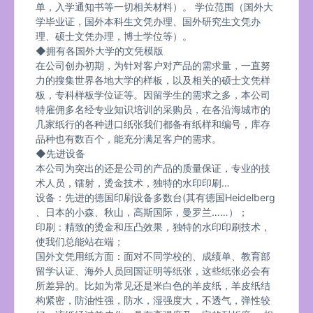
单，入学通知书等一切相关材料）。 学位范围（国外大
学毕业证，国外本科生文凭办理、国外研究生文凭办
理、硕士文凭办理，博士学位等）。
◆拥有各国外大学的文凭模版
在公司创办初期，为针对客户对产品的需求量，一直努
力的搜集世界各地大学的样板，以及相关的硕士文凭样
板，专科样板学位证等。因留学生的需求之多，本公司
特雇佣多名经专业知识培训的采购员，在各沿海城市的
几家纸行的各种进口纸张我们都备有纸样和编号，库存
品种也有数百个，能充分满足客户的需求。
◆先进设备
本公司为突出的还是公司的产品的质量保证，专业的技
术人员，镭射，烫金技术，独特的水印印刷…
设备：先进的德国印刷设备多数台(其有德国Heidelberg
、日本的小森、秋山，高斯国际，曼罗兰……）；
印刷：精致的烫金和压凸效果，独特的水印印刷技术，
使我们总能站在端；
国外文凭用纸方面：面对不同学校的、成绩单、教育部
留学认证、海外人员回国证明等纸张，这些纸张必会有
所差异的。比如为常见还是米白色的羊皮纸，羊皮纸结
构紧密，防油性强，防水，湿强度大，不透气，弹性较