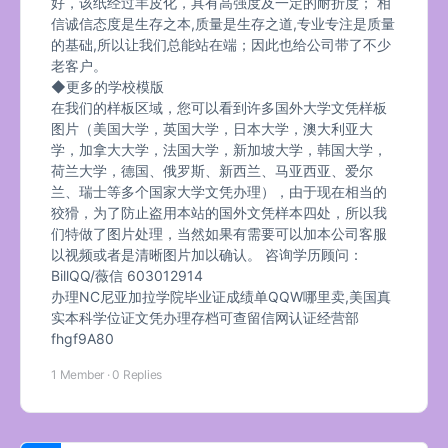
好，该纸经过羊皮化，具有高强度及一定的耐折度； 相
信诚信态度是生存之本,质量是生存之道,专业专注是质量
的基础,所以让我们总能站在端；因此也给公司带了不少
老客户。
◆更多的学校模版
在我们的样板区域，您可以看到许多国外大学文凭样板
图片（美国大学，英国大学，日本大学，澳大利亚大
学，加拿大大学，法国大学，新加坡大学，韩国大学，
荷兰大学，德国、俄罗斯、新西兰、马亚西亚、爱尔
兰、瑞士等多个国家大学文凭办理），由于现在相当的
狡猾，为了防止盗用本站的国外文凭样本四处，所以我
们特做了图片处理，当然如果有需要可以加本公司客服
以视频或者是清晰图片加以确认。 咨询学历顾问：
BillQQ/薇信 603012914
办理NC尼亚加拉学院毕业证成绩单QQW哪里卖,美国真
实本科学位证文凭办理存档可查留信网认证经营部
fhgf9A80
1 Member
·
0 Replies