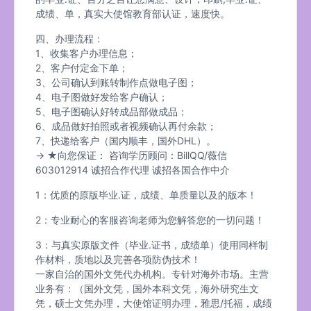
成绩、单，真实大使馆教育部认证，速度快。
四、办理流程：
1、收集客户办理信息；
2、客户付定金下单；
3、公司确认到账转制作点做电子图；
4、电子图做好发给客户确认；
5、电子图确认好转成品部做成品；
6、成品做好拍照或者视频确认再付余款；
7、快递给客户（国内顺丰，国外DHL）。
→ ★向您保证： 咨询学历顾问：BillQQ/薇信
603012914 诚招合作代理 诚招各国合作中介
1：优质的原版毕业.证，成绩、单质量以及的版本！
2：专业耐心的客服咨询老师为您解答您的一切问题！
3：与真实原版文件（毕业.证书，成绩单）使用同样制
作材料，质地以及完善各项防伪技术！
一家自治的国外文凭代办机构。专针对海外市场。主营
业务有：（国外文凭，国外本科文凭，海外研究生文
凭，硕士文凭办理，大使馆证明办理，雅思/托福，成绩