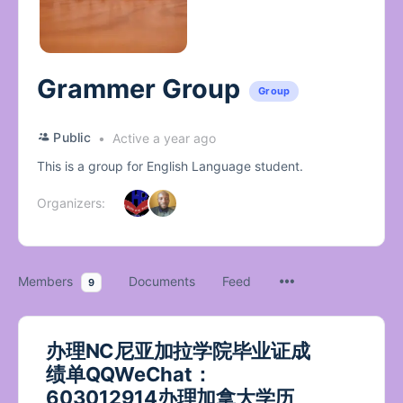
Grammer Group
Group
Public
Active a year ago
This is a group for English Language student.
Organizers:
Members
Documents
Feed
9
办理NC尼亚加拉学院毕业证成
绩单QQWeChat：
603012914办理加拿大学历