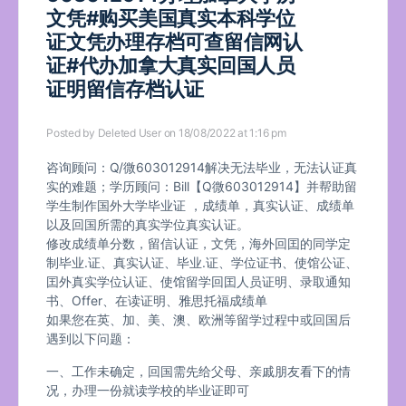
文凭#购买美国真实本科学位
证文凭办理存档可查留信网认
证#代办加拿大真实回国人员
证明留信存档认证
Posted by
Deleted User
on 18/08/2022 at 1:16 pm
咨询顾问：Q/微603012914解决无法毕业，无法认证真
实的难题；学历顾问：Bill【Q微603012914】并帮助留
学生制作国外大学毕业证 ，成绩单，真实认证、成绩单
以及回国所需的真实学位真实认证。
修改成绩单分数，留信认证，文凭，海外回囯的同学定
制毕业.证、真实认证、毕业.证、学位证书、使馆公证、
囯外真实学位认证、使馆留学回囯人员证明、录取通知
书、Offer、在读证明、雅思托福成绩单
如果您在英、加、美、澳、欧洲等留学过程中或回国后
遇到以下问题：
一、工作未确定，回国需先给父母、亲戚朋友看下的情
况，办理一份就读学校的毕业证即可