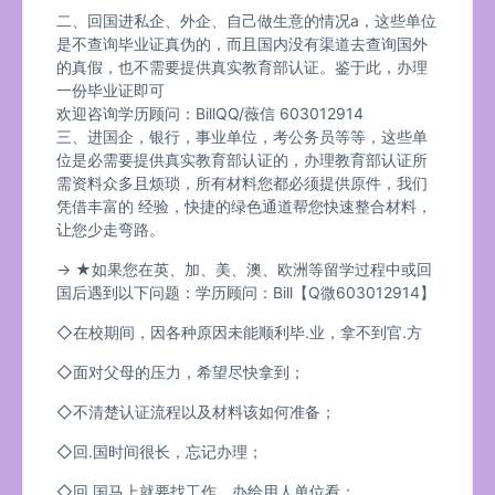
二、回国进私企、外企、自己做生意的情况a，这些单位
是不查询毕业证真伪的，而且国内没有渠道去查询国外
的真假，也不需要提供真实教育部认证。鉴于此，办理
一份毕业证即可
欢迎咨询学历顾问：BillQQ/薇信 603012914
三、进国企，银行，事业单位，考公务员等等，这些单
位是必需要提供真实教育部认证的，办理教育部认证所
需资料众多且烦琐，所有材料您都必须提供原件，我们
凭借丰富的 经验，快捷的绿色通道帮您快速整合材料，
让您少走弯路。
→ ★如果您在英、加、美、澳、欧洲等留学过程中或回
国后遇到以下问题：学历顾问：Bill【Q微603012914】
◇在校期间，因各种原因未能顺利毕.业，拿不到官.方
◇面对父母的压力，希望尽快拿到；
◇不清楚认证流程以及材料该如何准备；
◇回.国时间很长，忘记办理；
◇回.国马上就要找工作，办给用人单位看；