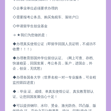
◇企事业单位必须要求办理的
◇需要报考公务员、购买免税车、落转户口
◇申请留学生创业基金
→ ★我们为您做的是：
◆办理真实使馆公证（即留学回国人员证明，不成功不
收费！！！）
◆办理教育部国外学位留信认证。（网上可查、存档、
快速稳妥，回国发展，考公务员，落户，进国企，外
企，创业，无忧愁）
◆办理各国各大学（世界名校一对一专业服务，可全程
监控跟踪进度）
◆：毕业.证、成绩、单真实使馆公证、真实教育部认
证。让您回国发展信心十足！
◆可以提供钢印、水印、烫金、激光防伪、凹凸版、版
的毕业.证、百分之百让您满意、设计，印刷;毕业.证、