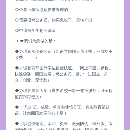
◇企事业单位必须要求办理的
◇需要报考公务员、购买免税车、落转户口
◇申请留学生创业基金
→ ★我们为您做的是：
◆办理真实使馆公证（即留学回国人员证明，不成功不
收费！！！）
◆办理教育部国外学位留信认证。（网上可查、存档、
快速稳妥，回国发展，考公务员，落户，进国企，外
企，创业，无忧愁）
◆办理各国各大学（世界名校一对一专业服务，可全程
监控跟踪进度）
◆：毕业.证、成绩、单真实使馆公证、真实教育部认
证。让您回国发展信心十足！
◆可以提供钢印、水印、烫金、激光防伪、凹凸版、版
的毕业.证、百分之百让您满意、设计，印刷;毕业.证、