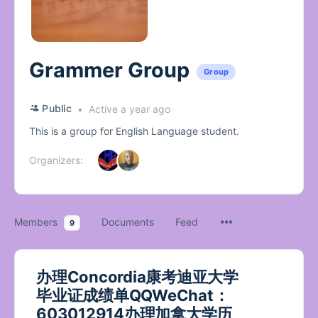
Grammer Group
Group
Public
Active a year ago
This is a group for English Language student.
Organizers:
Members
Documents
Feed
9
办理Concordia康考迪亚大学
毕业证成绩单QQWeChat：
603012914办理加拿大学历