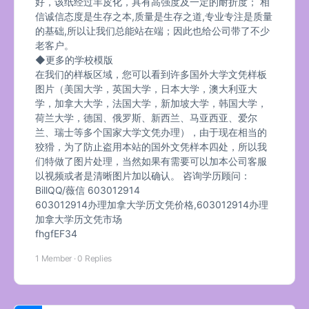
好，该纸经过羊皮化，具有高强度及一定的耐折度； 相
信诚信态度是生存之本,质量是生存之道,专业专注是质量
的基础,所以让我们总能站在端；因此也给公司带了不少
老客户。
◆更多的学校模版
在我们的样板区域，您可以看到许多国外大学文凭样板
图片（美国大学，英国大学，日本大学，澳大利亚大
学，加拿大大学，法国大学，新加坡大学，韩国大学，
荷兰大学，德国、俄罗斯、新西兰、马亚西亚、爱尔
兰、瑞士等多个国家大学文凭办理），由于现在相当的
狡猾，为了防止盗用本站的国外文凭样本四处，所以我
们特做了图片处理，当然如果有需要可以加本公司客服
以视频或者是清晰图片加以确认。 咨询学历顾问：
BillQQ/薇信 603012914
603012914办理加拿大学历文凭价格,603012914办理
加拿大学历文凭市场
fhgfEF34
1 Member
·
0 Replies