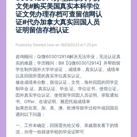
文凭#购买美国真实本科学位
证文凭办理存档可查留信网认
证#代办加拿大真实回国人员
证明留信存档认证
Posted by
Deleted User
on 18/08/2022 at 1:25 pm
咨询顾问：Q/微603012914解决无法毕业，无法认证真
实的难题；学历顾问：Bill【Q微603012914】并帮助留
学生制作国外大学毕业证 ，成绩单，真实认证、成绩单
以及回国所需的真实学位真实认证。
修改成绩单分数，留信认证，文凭，海外回囯的同学定
制毕业.证、真实认证、毕业.证、学位证书、使馆公证、
囯外真实学位认证、使馆留学回囯人员证明、录取通知
书、Offer、在读证明、雅思托福成绩单
如果您在英、加、美、澳、欧洲等留学过程中或回国后
遇到以下问题：
一、工作未确定，回国需先给父母、亲戚朋友看下的情
况，办理一份就读学校的毕业证即可