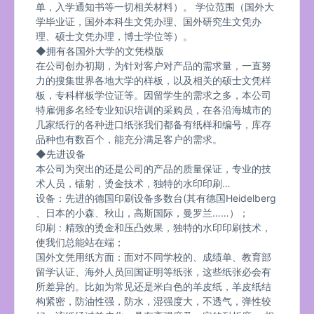
单，入学通知书等一切相关材料）。 学位范围（国外大
学毕业证，国外本科生文凭办理、国外研究生文凭办
理、硕士文凭办理，博士学位等）。
◆拥有各国外大学的文凭模版
在公司创办初期，为针对客户对产品的需求量，一直努
力的搜集世界各地大学的样板，以及相关的硕士文凭样
板，专科样板学位证等。因留学生的需求之多，本公司
特雇佣多名经专业知识培训的采购员，在各沿海城市的
几家纸行的各种进口纸张我们都备有纸样和编号，库存
品种也有数百个，能充分满足客户的需求。
◆先进设备
本公司为突出的还是公司的产品的质量保证，专业的技
术人员，镭射，烫金技术，独特的水印印刷…
设备：先进的德国印刷设备多数台(其有德国Heidelberg
、日本的小森、秋山，高斯国际，曼罗兰……）；
印刷：精致的烫金和压凸效果，独特的水印印刷技术，
使我们总能站在端；
国外文凭用纸方面：面对不同学校的、成绩单、教育部
留学认证、海外人员回国证明等纸张，这些纸张必会有
所差异的。比如为常见还是米白色的羊皮纸，羊皮纸结
构紧密，防油性强，防水，湿强度大，不透气，弹性较