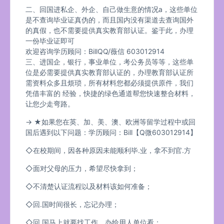
二、回国进私企、外企、自己做生意的情况a，这些单位
是不查询毕业证真伪的，而且国内没有渠道去查询国外
的真假，也不需要提供真实教育部认证。鉴于此，办理
一份毕业证即可
欢迎咨询学历顾问：BillQQ/薇信 603012914
三、进国企，银行，事业单位，考公务员等等，这些单
位是必需要提供真实教育部认证的，办理教育部认证所
需资料众多且烦琐，所有材料您都必须提供原件，我们
凭借丰富的 经验，快捷的绿色通道帮您快速整合材料，
让您少走弯路。
→ ★如果您在英、加、美、澳、欧洲等留学过程中或回
国后遇到以下问题：学历顾问：Bill【Q微603012914】
◇在校期间，因各种原因未能顺利毕.业，拿不到官.方
◇面对父母的压力，希望尽快拿到；
◇不清楚认证流程以及材料该如何准备；
◇回.国时间很长，忘记办理；
◇回.国马上就要找工作，办给用人单位看；