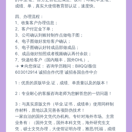
成绩、单，真实大使馆教育部认证，速度快。
四、办理流程：
1、收集客户办理信息；
2、客户付定金下单；
3、公司确认到账转制作点做电子图；
4、电子图做好发给客户确认；
5、电子图确认好转成品部做成品；
6、成品做好拍照或者视频确认再付余款；
7、快递给客户（国内顺丰，国外DHL）。
→ ★向您保证： 咨询学历顾问：BillQQ/薇信
603012914 诚招合作代理 诚招各国合作中介
1：优质的原版毕业.证，成绩、单质量以及的版本！
2：专业耐心的客服咨询老师为您解答您的一切问题！
3：与真实原版文件（毕业.证书，成绩单）使用同样制
作材料，质地以及完善各项防伪技术！
一家自治的国外文凭代办机构。专针对海外市场。主营
业务有：（国外文凭，国外本科文凭，海外研究生文
凭，硕士文凭办理，大使馆证明办理，雅思/托福，成绩