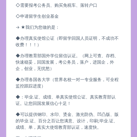
◇需要报考公务员、购买免税车、落转户口
◇申请留学生创业基金
→ ★我们为您做的是：
◆办理真实使馆公证（即留学回国人员证明，不成功不
收费！！！）
◆办理教育部国外学位留信认证。（网上可查、存档、
快速稳妥，回国发展，考公务员，落户，进国企，外
企，创业，无忧愁）
◆办理各国各大学（世界名校一对一专业服务，可全程
监控跟踪进度）
◆：毕业.证、成绩、单真实使馆公证、真实教育部认
证。让您回国发展信心十足！
◆可以提供钢印、水印、烫金、激光防伪、凹凸版、版
的毕业.证、百分之百让您满意、设计，印刷;毕业.证、
成绩、单，真实大使馆教育部认证，速度快。