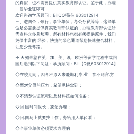
的真假，也不需要提供真实教育部认证。鉴于此，办理
一份毕业证即可
欢迎咨询学历顾问：BillQQ/薇信 603012914
三、进国企，银行，事业单位，考公务员等等，这些单
位是必需要提供真实教育部认证的，办理教育部认证所
需资料众多且烦琐，所有材料您都必须提供原件，我们
凭借丰富的 经验，快捷的绿色通道帮您快速整合材料，
让您少走弯路。
→ ★如果您在英、加、美、澳、欧洲等留学过程中或回
国后遇到以下问题：学历顾问：Bill【Q微603012914】
◇在校期间，因各种原因未能顺利毕.业，拿不到官.方
◇面对父母的压力，希望尽快拿到；
◇不清楚认证流程以及材料该如何准备；
◇回.国时间很长，忘记办理；
◇回.国马上就要找工作，办给用人单位看；
◇企事业单位必须要求办理的