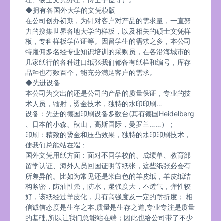
◆拥有各国外大学的文凭模版
在公司创办初期，为针对客户对产品的需求量，一直努
力的搜集世界各地大学的样板，以及相关的硕士文凭样
板，专科样板学位证等。因留学生的需求之多，本公司
特雇佣多名经专业知识培训的采购员，在各沿海城市的
几家纸行的各种进口纸张我们都备有纸样和编号，库存
品种也有数百个，能充分满足客户的需求。
◆先进设备
本公司为突出的还是公司的产品的质量保证，专业的技
术人员，镭射，烫金技术，独特的水印印刷…
设备：先进的德国印刷设备多数台(其有德国Heidelberg
、日本的小森、秋山，高斯国际，曼罗兰……）；
印刷：精致的烫金和压凸效果，独特的水印印刷技术，
使我们总能站在端；
国外文凭用纸方面：面对不同学校的、成绩单、教育部
留学认证、海外人员回国证明等纸张，这些纸张必会有
所差异的。比如为常见还是米白色的羊皮纸，羊皮纸结
构紧密，防油性强，防水，湿强度大，不透气，弹性较
好，该纸经过羊皮化，具有高强度及一定的耐折度； 相
信诚信态度是生存之本,质量是生存之道,专业专注是质量
的基础,所以让我们总能站在端；因此也给公司带了不少