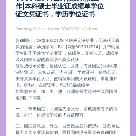
作|本科硕士毕业证成绩单学位
证文凭证书，学历学位证书
Posted by
Deleted User
on 18/08/2022 at 2:49 pm
咨询顾问：Q/微603012914解决无法毕业，无法认证真
实的难题；学历顾问：Bill【Q微603012914】并帮助留
学生制作国外大学毕业证 ，成绩单，真实认证、成绩单
以及回国所需的真实学位真实认证。
修改成绩单分数，留信认证，文凭，海外回囯的同学定
制毕业.证、真实认证、毕业.证、学位证书、使馆公证、
囯外真实学位认证、使馆留学回囯人员证明、录取通知
书、Offer、在读证明、雅思托福成绩单
如果您在英、加、美、澳、欧洲等留学过程中或回国后
遇到以下问题：
一、工作未确定，回国需先给父母、亲戚朋友看下的情
况，办理一份就读学校的毕业证即可
二、回国进私企、外企、自己做生意的情况a，这些单位
是不查询毕业证真伪的，而且国内没有渠道去查询国外