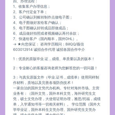
四、办理流程：
1、收集客户办理信息；
2、客户付定金下单；
3、公司确认到账转制作点做电子图；
4、电子图做好发给客户确认；
5、电子图确认好转成品部做成品；
6、成品做好拍照或者视频确认再付余款；
7、快递给客户（国内顺丰，国外DHL）。
→ ★向您保证： 咨询学历顾问：BillQQ/薇信
603012914 诚招合作代理 诚招各国合作中介
1：优质的原版毕业.证，成绩、单质量以及的版本！
2：专业耐心的客服咨询老师为您解答您的一切问题！
3：与真实原版文件（毕业.证书，成绩单）使用同样制
作材料，质地以及完善各项防伪技术！
一家自治的国外文凭代办机构。专针对海外市场。主营
业务有：（国外文凭，国外本科文凭，海外研究生文
凭，硕士文凭办理，大使馆证明办理，雅思/托福，成绩
单，入学通知书等一切相关材料）。 学位范围（国外大
学毕业证，国外本科生文凭办理、国外研究生文凭办
理、硕士文凭办理，博士学位等）。