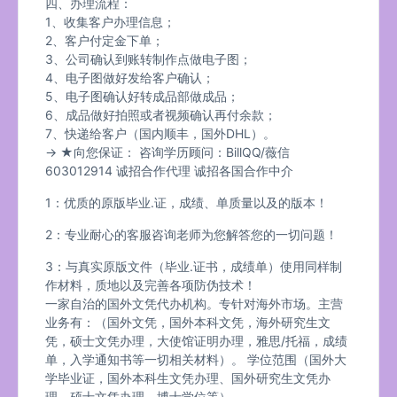
四、办理流程：
1、收集客户办理信息；
2、客户付定金下单；
3、公司确认到账转制作点做电子图；
4、电子图做好发给客户确认；
5、电子图确认好转成品部做成品；
6、成品做好拍照或者视频确认再付余款；
7、快递给客户（国内顺丰，国外DHL）。
→ ★向您保证： 咨询学历顾问：BillQQ/薇信
603012914 诚招合作代理 诚招各国合作中介
1：优质的原版毕业.证，成绩、单质量以及的版本！
2：专业耐心的客服咨询老师为您解答您的一切问题！
3：与真实原版文件（毕业.证书，成绩单）使用同样制
作材料，质地以及完善各项防伪技术！
一家自治的国外文凭代办机构。专针对海外市场。主营
业务有：（国外文凭，国外本科文凭，海外研究生文
凭，硕士文凭办理，大使馆证明办理，雅思/托福，成绩
单，入学通知书等一切相关材料）。 学位范围（国外大
学毕业证，国外本科生文凭办理、国外研究生文凭办
理、硕士文凭办理，博士学位等）。