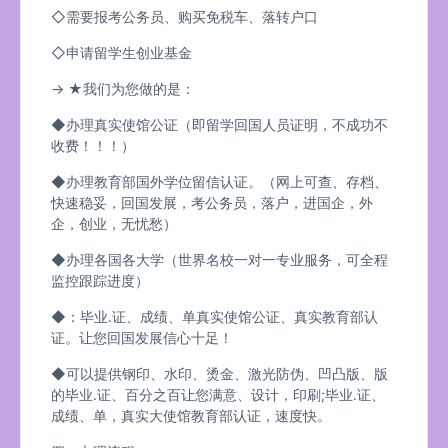
◇需要报考公务员、购买免税车、落转户口
◇申请留学生创业基金
→ ★我们为您做的是：
◆办理真实使馆公证（即留学回国人员证明，不成功不
收费！！！）
◆办理教育部国外学位留信认证。（网上可查、存档、
快速稳妥，回国发展，考公务员，落户，进国企，外
企，创业，无忧愁）
◆办理各国各大学（世界名校一对一专业服务，可全程
监控跟踪进度）
◆：毕业.证、成绩、单真实使馆公证、真实教育部认
证。让您回国发展信心十足！
◆可以提供钢印、水印、烫金、激光防伪、凹凸版、版
的毕业.证、百分之百让您满意、设计，印刷;毕业.证、
成绩、单，真实大使馆教育部认证，速度快。