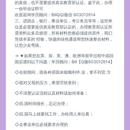
的真假，也不需要提供真实教育部认证。鉴于此，办理
一份毕业证即可
欢迎咨询学历顾问：BillQQ/薇信 603012914
三、进国企，银行，事业单位，考公务员等等，这些单
位是必需要提供真实教育部认证的，办理教育部认证所
需资料众多且烦琐，所有材料您都必须提供原件，我们
凭借丰富的 经验，快捷的绿色通道帮您快速整合材料，
让您少走弯路。
→ ★如果您在英、加、美、澳、欧洲等留学过程中或回
国后遇到以下问题：学历顾问：Bill【Q微603012914】
◇在校期间，因各种原因未能顺利毕.业，拿不到官.方
◇面对父母的压力，希望尽快拿到；
◇不清楚认证流程以及材料该如何准备；
◇回.国时间很长，忘记办理；
◇回.国马上就要找工作，办给用人单位看；
◇企事业单位必须要求办理的