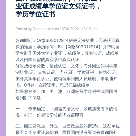
业证成绩单学位证文凭证书，
学历学位证书
Posted by
Deleted User
on 18/08/2022 at 3:15 pm
咨询顾问：Q/微603012914解决无法毕业，无法认证真
实的难题；学历顾问：Bill【Q微603012914】并帮助留
学生制作国外大学毕业证 ，成绩单，真实认证、成绩单
以及回国所需的真实学位真实认证。
修改成绩单分数，留信认证，文凭，海外回囯的同学定
制毕业.证、真实认证、毕业.证、学位证书、使馆公证、
囯外真实学位认证、使馆留学回囯人员证明、录取通知
书、Offer、在读证明、雅思托福成绩单
如果您在英、加、美、澳、欧洲等留学过程中或回国后
遇到以下问题：
一、工作未确定，回国需先给父母、亲戚朋友看下的情
况，办理一份就读学校的毕业证即可
二、回国进私企、外企、自己做生意的情况a，这些单位
是不查询毕业证真伪的，而且国内没有渠道去查询国外