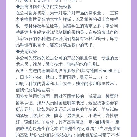
◆拥有各国外大学的文凭模版
在公司创办初期，为针对客户对产品的需求量，一直努
力的搜集世界各地大学的样板，以及相关的硕士文凭样
板，专科样板学位证等。因留学生的需求之多，本公司
特雇佣多名经专业知识培训的采购员，在各沿海城市的
几家纸行的各种进口纸张我们都备有纸样和编号，库存
品种也有数百个，能充分满足客户的需求。
◆先进设备
本公司为突出的还是公司的产品的质量保证，专业的技
术人员，镭射，烫金技术，独特的水印印刷…
设备：先进的德国印刷设备多数台(其有德国Heidelberg
、日本的小森、秋山，高斯国际，曼罗兰……）；
印刷：精致的烫金和压凸效果，独特的水印印刷技术，
使我们总能站在端；
国外文凭用纸方面：面对不同学校的、成绩单、教育部
留学认证、海外人员回国证明等纸张，这些纸张必会有
所差异的。比如为常见还是米白色的羊皮纸，羊皮纸结
构紧密，防油性强，防水，湿强度大，不透气，弹性较
好，该纸经过羊皮化，具有高强度及一定的耐折度； 相
信诚信态度是生存之本,质量是生存之道,专业专注是质量
的基础,所以让我们总能站在端；因此也给公司带了不少