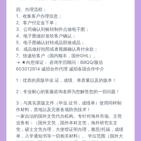
四、办理流程：
1、收集客户办理信息；
2、客户付定金下单；
3、公司确认到账转制作点做电子图；
4、电子图做好发给客户确认；
5、电子图确认好转成品部做成品；
6、成品做好拍照或者视频确认再付余款；
7、快递给客户（国内顺丰，国外DHL）。
→ ★向您保证： 咨询学历顾问：BillQQ/薇信
603012914 诚招合作代理 诚招各国合作中介
1：优质的原版毕业.证，成绩、单质量以及的版本！
2：专业耐心的客服咨询老师为您解答您的一切问题！
3：与真实原版文件（毕业.证书，成绩单）使用同样制
作材料，质地以及完善各项防伪技术！
一家自治的国外文凭代办机构。专针对海外市场。主营
业务有：（国外文凭，国外本科文凭，海外研究生文
凭，硕士文凭办理，大使馆证明办理，雅思/托福，成绩
单，入学通知书等一切相关材料）。 学位范围（国外大