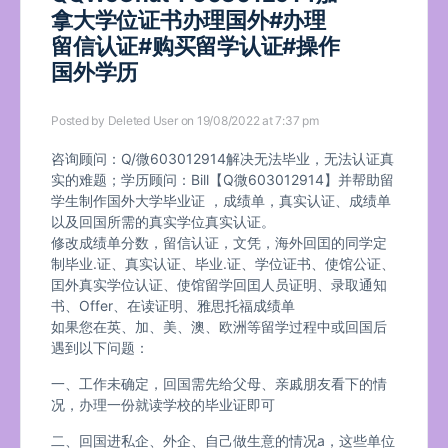
拿大学位证书办理国外#办理
留信认证#购买留学认证#操作
国外学历
Posted by
Deleted User
on 19/08/2022 at 7:37 pm
咨询顾问：Q/微603012914解决无法毕业，无法认证真
实的难题；学历顾问：Bill【Q微603012914】并帮助留
学生制作国外大学毕业证 ，成绩单，真实认证、成绩单
以及回国所需的真实学位真实认证。
修改成绩单分数，留信认证，文凭，海外回囯的同学定
制毕业.证、真实认证、毕业.证、学位证书、使馆公证、
囯外真实学位认证、使馆留学回囯人员证明、录取通知
书、Offer、在读证明、雅思托福成绩单
如果您在英、加、美、澳、欧洲等留学过程中或回国后
遇到以下问题：
一、工作未确定，回国需先给父母、亲戚朋友看下的情
况，办理一份就读学校的毕业证即可
二、回国进私企、外企、自己做生意的情况a，这些单位