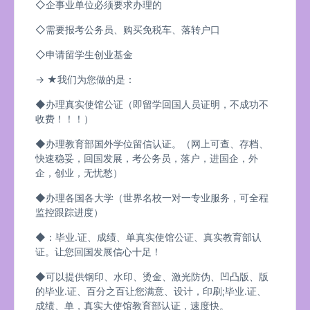
◇企事业单位必须要求办理的
◇需要报考公务员、购买免税车、落转户口
◇申请留学生创业基金
→ ★我们为您做的是：
◆办理真实使馆公证（即留学回国人员证明，不成功不
收费！！！）
◆办理教育部国外学位留信认证。（网上可查、存档、
快速稳妥，回国发展，考公务员，落户，进国企，外
企，创业，无忧愁）
◆办理各国各大学（世界名校一对一专业服务，可全程
监控跟踪进度）
◆：毕业.证、成绩、单真实使馆公证、真实教育部认
证。让您回国发展信心十足！
◆可以提供钢印、水印、烫金、激光防伪、凹凸版、版
的毕业.证、百分之百让您满意、设计，印刷;毕业.证、
成绩、单，真实大使馆教育部认证，速度快。