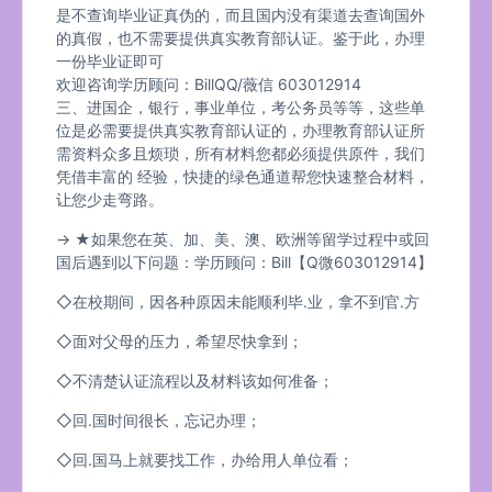
是不查询毕业证真伪的，而且国内没有渠道去查询国外
的真假，也不需要提供真实教育部认证。鉴于此，办理
一份毕业证即可
欢迎咨询学历顾问：BillQQ/薇信 603012914
三、进国企，银行，事业单位，考公务员等等，这些单
位是必需要提供真实教育部认证的，办理教育部认证所
需资料众多且烦琐，所有材料您都必须提供原件，我们
凭借丰富的 经验，快捷的绿色通道帮您快速整合材料，
让您少走弯路。
→ ★如果您在英、加、美、澳、欧洲等留学过程中或回
国后遇到以下问题：学历顾问：Bill【Q微603012914】
◇在校期间，因各种原因未能顺利毕.业，拿不到官.方
◇面对父母的压力，希望尽快拿到；
◇不清楚认证流程以及材料该如何准备；
◇回.国时间很长，忘记办理；
◇回.国马上就要找工作，办给用人单位看；