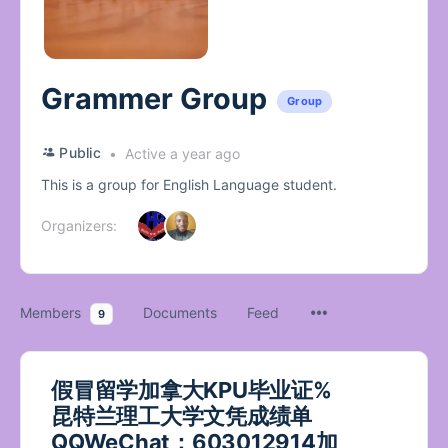
Grammer Group
Group
Public
Active a year ago
This is a group for English Language student.
Organizers:
Members
Documents
Feed
9
假冒留学加拿大KPU毕业证%
昆特兰理工大学文凭成绩单
QQWeChat：603012914加