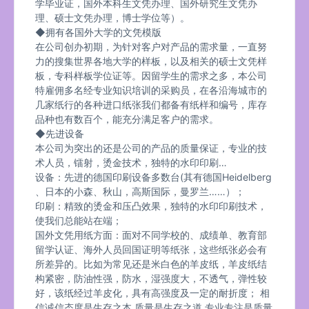
学毕业证，国外本科生文凭办理、国外研究生文凭办
理、硕士文凭办理，博士学位等）。
◆拥有各国外大学的文凭模版
在公司创办初期，为针对客户对产品的需求量，一直努
力的搜集世界各地大学的样板，以及相关的硕士文凭样
板，专科样板学位证等。因留学生的需求之多，本公司
特雇佣多名经专业知识培训的采购员，在各沿海城市的
几家纸行的各种进口纸张我们都备有纸样和编号，库存
品种也有数百个，能充分满足客户的需求。
◆先进设备
本公司为突出的还是公司的产品的质量保证，专业的技
术人员，镭射，烫金技术，独特的水印印刷…
设备：先进的德国印刷设备多数台(其有德国Heidelberg
、日本的小森、秋山，高斯国际，曼罗兰……）；
印刷：精致的烫金和压凸效果，独特的水印印刷技术，
使我们总能站在端；
国外文凭用纸方面：面对不同学校的、成绩单、教育部
留学认证、海外人员回国证明等纸张，这些纸张必会有
所差异的。比如为常见还是米白色的羊皮纸，羊皮纸结
构紧密，防油性强，防水，湿强度大，不透气，弹性较
好，该纸经过羊皮化，具有高强度及一定的耐折度； 相
信诚信态度是生存之本,质量是生存之道,专业专注是质量