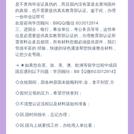
是不查询毕业证真伪的，而且国内没有渠道去查询国外
的真假，也不需要提供真实教育部认证。鉴于此，办理
一份毕业证即可
欢迎咨询学历顾问：BillQQ/薇信 603012914
三、进国企，银行，事业单位，考公务员等等，这些单
位是必需要提供真实教育部认证的，办理教育部认证所
需资料众多且烦琐，所有材料您都必须提供原件，我们
凭借丰富的 经验，快捷的绿色通道帮您快速整合材料，
让您少走弯路。
→ ★如果您在英、加、美、澳、欧洲等留学过程中或回
国后遇到以下问题：学历顾问：Bill【Q微603012914】
◇在校期间，因各种原因未能顺利毕.业，拿不到官.方
◇面对父母的压力，希望尽快拿到；
◇不清楚认证流程以及材料该如何准备；
◇回.国时间很长，忘记办理；
◇回.国马上就要找工作，办给用人单位看；