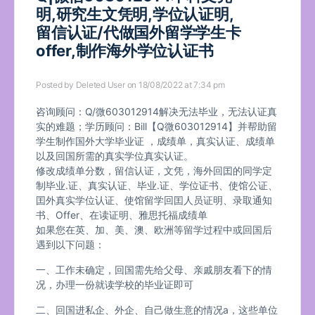
明,研究生文凭明,学位认证明,
留信认证/代做国外留学学生卡
offer,制作海外学位认证书
Posted by
Deleted User
on 18/08/2022 at 7:34 pm
咨询顾问：Q/微603012914解决无法毕业，无法认证真
实的难题；学历顾问：Bill【Q微603012914】并帮助留
学生制作国外大学毕业证 ，成绩单，真实认证、成绩单
以及回国所需的真实学位真实认证。
修改成绩单分数，留信认证，文凭，海外回囯的同学定
制毕业.证、真实认证、毕业.证、学位证书、使馆公证、
囯外真实学位认证、使馆留学回囯人员证明、录取通知
书、Offer、在读证明、雅思托福成绩单
如果您在英、加、美、澳、欧洲等留学过程中或回国后
遇到以下问题：
一、工作未确定，回国需先给父母、亲戚朋友看下的情
况，办理一份就读学校的毕业证即可
二、回国进私企、外企、自己做生意的情况a，这些单位