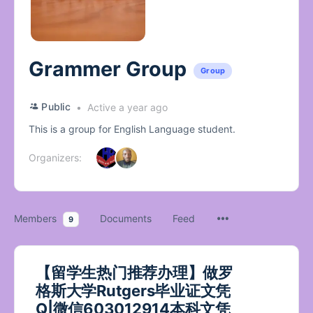
Grammer Group
Group
Public
Active a year ago
This is a group for English Language student.
Organizers:
Members
Documents
Feed
9
【留学生热门推荐办理】做罗
格斯大学Rutgers毕业证文凭
Q|微信603012914本科文凭