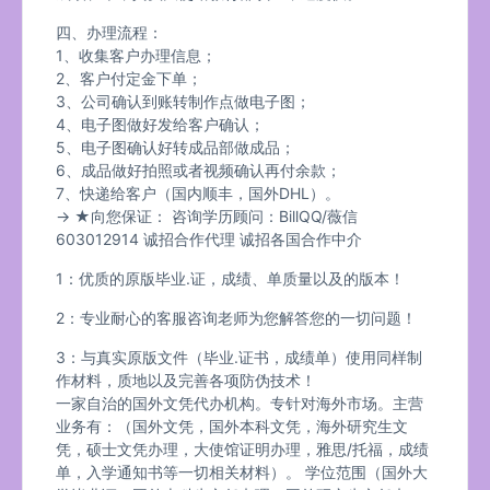
四、办理流程：
1、收集客户办理信息；
2、客户付定金下单；
3、公司确认到账转制作点做电子图；
4、电子图做好发给客户确认；
5、电子图确认好转成品部做成品；
6、成品做好拍照或者视频确认再付余款；
7、快递给客户（国内顺丰，国外DHL）。
→ ★向您保证： 咨询学历顾问：BillQQ/薇信
603012914 诚招合作代理 诚招各国合作中介
1：优质的原版毕业.证，成绩、单质量以及的版本！
2：专业耐心的客服咨询老师为您解答您的一切问题！
3：与真实原版文件（毕业.证书，成绩单）使用同样制
作材料，质地以及完善各项防伪技术！
一家自治的国外文凭代办机构。专针对海外市场。主营
业务有：（国外文凭，国外本科文凭，海外研究生文
凭，硕士文凭办理，大使馆证明办理，雅思/托福，成绩
单，入学通知书等一切相关材料）。 学位范围（国外大