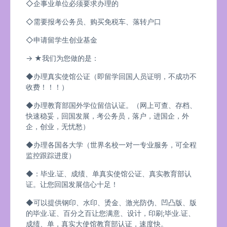
◇企事业单位必须要求办理的
◇需要报考公务员、购买免税车、落转户口
◇申请留学生创业基金
→ ★我们为您做的是：
◆办理真实使馆公证（即留学回国人员证明，不成功不
收费！！！）
◆办理教育部国外学位留信认证。（网上可查、存档、
快速稳妥，回国发展，考公务员，落户，进国企，外
企，创业，无忧愁）
◆办理各国各大学（世界名校一对一专业服务，可全程
监控跟踪进度）
◆：毕业.证、成绩、单真实使馆公证、真实教育部认
证。让您回国发展信心十足！
◆可以提供钢印、水印、烫金、激光防伪、凹凸版、版
的毕业.证、百分之百让您满意、设计，印刷;毕业.证、
成绩、单，真实大使馆教育部认证，速度快。