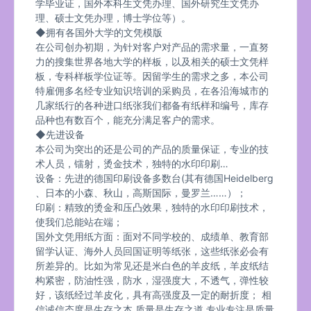
学毕业证，国外本科生文凭办理、国外研究生文凭办
理、硕士文凭办理，博士学位等）。
◆拥有各国外大学的文凭模版
在公司创办初期，为针对客户对产品的需求量，一直努
力的搜集世界各地大学的样板，以及相关的硕士文凭样
板，专科样板学位证等。因留学生的需求之多，本公司
特雇佣多名经专业知识培训的采购员，在各沿海城市的
几家纸行的各种进口纸张我们都备有纸样和编号，库存
品种也有数百个，能充分满足客户的需求。
◆先进设备
本公司为突出的还是公司的产品的质量保证，专业的技
术人员，镭射，烫金技术，独特的水印印刷…
设备：先进的德国印刷设备多数台(其有德国Heidelberg
、日本的小森、秋山，高斯国际，曼罗兰……）；
印刷：精致的烫金和压凸效果，独特的水印印刷技术，
使我们总能站在端；
国外文凭用纸方面：面对不同学校的、成绩单、教育部
留学认证、海外人员回国证明等纸张，这些纸张必会有
所差异的。比如为常见还是米白色的羊皮纸，羊皮纸结
构紧密，防油性强，防水，湿强度大，不透气，弹性较
好，该纸经过羊皮化，具有高强度及一定的耐折度； 相
信诚信态度是生存之本,质量是生存之道,专业专注是质量