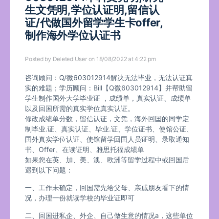
生文凭明,学位认证明,留信认
证/代做国外留学学生卡offer,
制作海外学位认证书
Posted by
Deleted User
on 18/08/2022 at 4:22 pm
咨询顾问：Q/微603012914解决无法毕业，无法认证真
实的难题；学历顾问：Bill【Q微603012914】并帮助留
学生制作国外大学毕业证 ，成绩单，真实认证、成绩单
以及回国所需的真实学位真实认证。
修改成绩单分数，留信认证，文凭，海外回囯的同学定
制毕业.证、真实认证、毕业.证、学位证书、使馆公证、
囯外真实学位认证、使馆留学回囯人员证明、录取通知
书、Offer、在读证明、雅思托福成绩单
如果您在英、加、美、澳、欧洲等留学过程中或回国后
遇到以下问题：
一、工作未确定，回国需先给父母、亲戚朋友看下的情
况，办理一份就读学校的毕业证即可
二、回国进私企、外企、自己做生意的情况a，这些单位