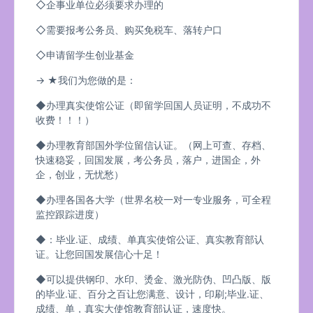
◇企事业单位必须要求办理的
◇需要报考公务员、购买免税车、落转户口
◇申请留学生创业基金
→ ★我们为您做的是：
◆办理真实使馆公证（即留学回国人员证明，不成功不
收费！！！）
◆办理教育部国外学位留信认证。（网上可查、存档、
快速稳妥，回国发展，考公务员，落户，进国企，外
企，创业，无忧愁）
◆办理各国各大学（世界名校一对一专业服务，可全程
监控跟踪进度）
◆：毕业.证、成绩、单真实使馆公证、真实教育部认
证。让您回国发展信心十足！
◆可以提供钢印、水印、烫金、激光防伪、凹凸版、版
的毕业.证、百分之百让您满意、设计，印刷;毕业.证、
成绩、单，真实大使馆教育部认证，速度快。