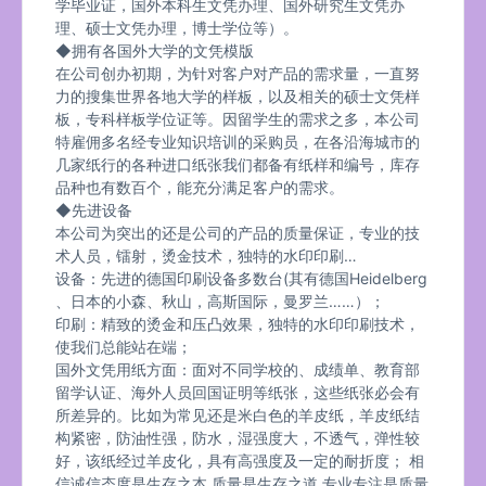
学毕业证，国外本科生文凭办理、国外研究生文凭办
理、硕士文凭办理，博士学位等）。
◆拥有各国外大学的文凭模版
在公司创办初期，为针对客户对产品的需求量，一直努
力的搜集世界各地大学的样板，以及相关的硕士文凭样
板，专科样板学位证等。因留学生的需求之多，本公司
特雇佣多名经专业知识培训的采购员，在各沿海城市的
几家纸行的各种进口纸张我们都备有纸样和编号，库存
品种也有数百个，能充分满足客户的需求。
◆先进设备
本公司为突出的还是公司的产品的质量保证，专业的技
术人员，镭射，烫金技术，独特的水印印刷…
设备：先进的德国印刷设备多数台(其有德国Heidelberg
、日本的小森、秋山，高斯国际，曼罗兰……）；
印刷：精致的烫金和压凸效果，独特的水印印刷技术，
使我们总能站在端；
国外文凭用纸方面：面对不同学校的、成绩单、教育部
留学认证、海外人员回国证明等纸张，这些纸张必会有
所差异的。比如为常见还是米白色的羊皮纸，羊皮纸结
构紧密，防油性强，防水，湿强度大，不透气，弹性较
好，该纸经过羊皮化，具有高强度及一定的耐折度； 相
信诚信态度是生存之本,质量是生存之道,专业专注是质量