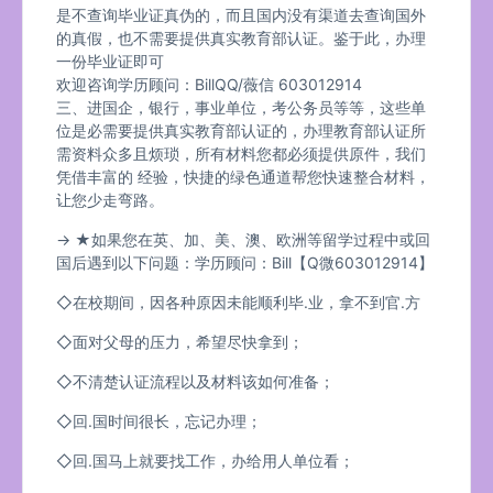
是不查询毕业证真伪的，而且国内没有渠道去查询国外
的真假，也不需要提供真实教育部认证。鉴于此，办理
一份毕业证即可
欢迎咨询学历顾问：BillQQ/薇信 603012914
三、进国企，银行，事业单位，考公务员等等，这些单
位是必需要提供真实教育部认证的，办理教育部认证所
需资料众多且烦琐，所有材料您都必须提供原件，我们
凭借丰富的 经验，快捷的绿色通道帮您快速整合材料，
让您少走弯路。
→ ★如果您在英、加、美、澳、欧洲等留学过程中或回
国后遇到以下问题：学历顾问：Bill【Q微603012914】
◇在校期间，因各种原因未能顺利毕.业，拿不到官.方
◇面对父母的压力，希望尽快拿到；
◇不清楚认证流程以及材料该如何准备；
◇回.国时间很长，忘记办理；
◇回.国马上就要找工作，办给用人单位看；