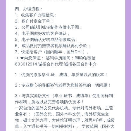
四、办理流程：
1、收集客户办理信息；
2、客户付定金下单；
3、公司确认到账转制作点做电子图；
4、电子图做好发给客户确认；
5、电子图确认好转成品部做成品；
6、成品做好拍照或者视频确认再付余款；
7、快递给客户（国内顺丰，国外DHL）。
→ ★向您保证： 咨询学历顾问：BillQQ/薇信
603012914 诚招合作代理 诚招各国合作中介
1：优质的原版毕业.证，成绩、单质量以及的版本！
2：专业耐心的客服咨询老师为您解答您的一切问题！
3：与真实原版文件（毕业.证书，成绩单）使用同样制
作材料，质地以及完善各项防伪技术！
一家自治的国外文凭代办机构。专针对海外市场。主营
业务有：（国外文凭，国外本科文凭，海外研究生文
凭，硕士文凭办理，大使馆证明办理，雅思/托福，成绩
单，入学通知书等一切相关材料）。 学位范围（国外大