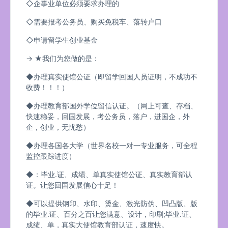
◇企事业单位必须要求办理的
◇需要报考公务员、购买免税车、落转户口
◇申请留学生创业基金
→ ★我们为您做的是：
◆办理真实使馆公证（即留学回国人员证明，不成功不
收费！！！）
◆办理教育部国外学位留信认证。（网上可查、存档、
快速稳妥，回国发展，考公务员，落户，进国企，外
企，创业，无忧愁）
◆办理各国各大学（世界名校一对一专业服务，可全程
监控跟踪进度）
◆：毕业.证、成绩、单真实使馆公证、真实教育部认
证。让您回国发展信心十足！
◆可以提供钢印、水印、烫金、激光防伪、凹凸版、版
的毕业.证、百分之百让您满意、设计，印刷;毕业.证、
成绩、单，真实大使馆教育部认证，速度快。