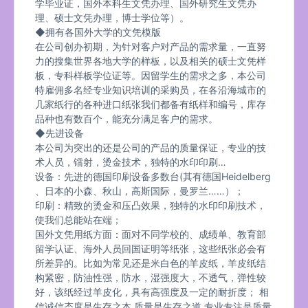
学毕业证，国外本科生文凭办理、国外研究生文凭办
理、硕士文凭办理，博士学位等）。
◆拥有各国外大学的文凭模版
在公司创办初期，为针对客户对产品的需求量，一直努
力的搜集世界各地大学的样板，以及相关的硕士文凭样
板，专科样板学位证等。因留学生的需求之多，本公司
特雇佣多名经专业知识培训的采购员，在各沿海城市的
几家纸行的各种进口纸张我们都备有纸样和编号，库存
品种也有数百个，能充分满足客户的需求。
◆先进设备
本公司为突出的还是公司的产品的质量保证，专业的技
术人员，镭射，烫金技术，独特的水印印刷…
设备：先进的德国印刷设备多数台(其有德国Heidelberg
、日本的小森、秋山，高斯国际，曼罗兰……）；
印刷：精致的烫金和压凸效果，独特的水印印刷技术，
使我们总能站在端；
国外文凭用纸方面：面对不同学校的、成绩单、教育部
留学认证、海外人员回国证明等纸张，这些纸张必会有
所差异的。比如为常见还是米白色的羊皮纸，羊皮纸结
构紧密，防油性强，防水，湿强度大，不透气，弹性较
好，该纸经过羊皮化，具有高强度及一定的耐折度； 相
信诚信态度是生存之本,质量是生存之道,专业专注是质量