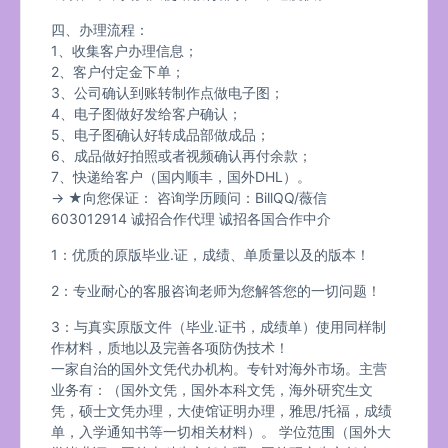
四、办理流程：
1、收集客户办理信息；
2、客户付定金下单；
3、公司确认到账转制作点做电子图；
4、电子图做好发给客户确认；
5、电子图确认好转成品部做成品；
6、成品做好拍照或者视频确认再付余款；
7、快递给客户（国内顺丰，国外DHL）。
→ ★向您保证： 咨询学历顾问：BillQQ/薇信
603012914 诚招合作代理 诚招各国合作中介
1：优质的原版毕业.证，成绩、单质量以及的版本！
2：专业耐心的客服咨询老师为您解答您的一切问题！
3：与真实原版文件（毕业.证书，成绩单）使用同样制
作材料，质地以及完善各项防伪技术！
一家自治的国外文凭代办机构。专针对海外市场。主营
业务有：（国外文凭，国外本科文凭，海外研究生文
凭，硕士文凭办理，大使馆证明办理，雅思/托福，成绩
单，入学通知书等一切相关材料）。 学位范围（国外大