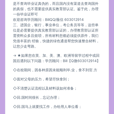
是不查询毕业证真伪的，而且国内没有渠道去查询国外
的真假，也不需要提供真实教育部认证。鉴于此，办理
一份毕业证即可
欢迎咨询学历顾问：BillQQ/薇信 603012914
三、进国企，银行，事业单位，考公务员等等，这些单
位是必需要提供真实教育部认证的，办理教育部认证所
需资料众多且烦琐，所有材料您都必须提供原件，我们
凭借丰富的 经验，快捷的绿色通道帮您快速整合材料，
让您少走弯路。
→ ★如果您在英、加、美、澳、欧洲等留学过程中或回
国后遇到以下问题：学历顾问：Bill【Q微603012914】
◇在校期间，因各种原因未能顺利毕.业，拿不到官.方
◇面对父母的压力，希望尽快拿到；
◇不清楚认证流程以及材料该如何准备；
◇回.国时间很长，忘记办理；
◇回.国马上就要找工作，办给用人单位看；