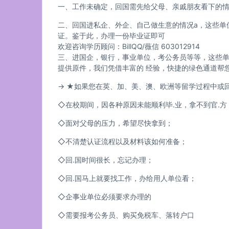
一、工作未确定，回国需先给父母、亲戚朋友看下的
二、回国进私企、外企、自己做生意的情况a，这些单
证。鉴于此，办理一份毕业证即可
欢迎咨询学历顾问：BillQQ/薇信 603012914
三、进国企，银行，事业单位，考公务员等等，这些
提供原件，我们凭借丰富的 经验，快捷的绿色通道帮
→ ★如果您在英、加、美、澳、欧洲等留学过程中或回国后
◇在校期间，因各种原因未能顺利毕.业，拿不到官.方
◇面对父母的压力，希望尽快拿到；
◇不清楚认证流程以及材料该如何准备；
◇回.国时间很长，忘记办理；
◇回.国马上就要找工作，办给用人单位看；
◇企事业单位必须要求办理的
◇需要报考公务员、购买免税车、落转户口