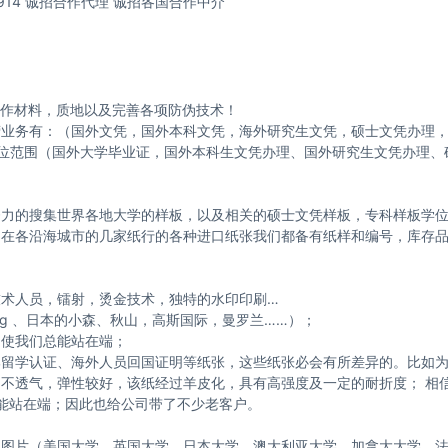
12914 诚招合作代理 诚招各国合作中介
制作材料，质地以及完善各项防伪技术！
营业务有：（国外文凭，国外本科文凭，海外研究生文凭，硕士文凭办理
学位范围（国外大学毕业证，国外本科生文凭办理、国外研究生文凭办理、
努力的搜集世界各地大学的样板，以及相关的硕士文凭样板，专科样板学
，在各沿海城市的几家纸行的各种进口纸张我们都备有纸样和编号，库存
术人员，镭射，烫金技术，独特的水印印刷…
erg 、日本的小森、秋山，高斯国际，曼罗兰……）；
，使我们总能站在端；
部留学认证、海外人员回国证明等纸张，这些纸张必会有所差异的。比如
不透气，弹性较好，该纸经过羊皮化，具有高强度及一定的耐折度； 相信
总能站在端；因此也给公司带了不少老客户。
板图片（美国大学，英国大学，日本大学，澳大利亚大学，加拿大大学，