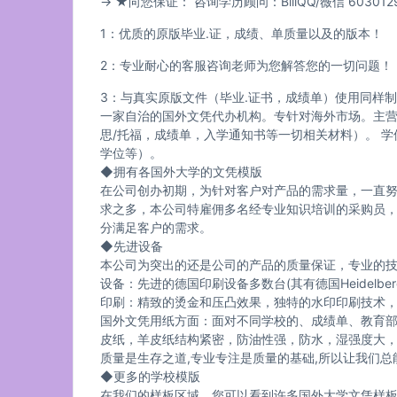
→ ★向您保证： 咨询学历顾问：BillQQ/薇信 6030
1：优质的原版毕业.证，成绩、单质量以及的版本！
2：专业耐心的客服咨询老师为您解答您的一切问题！
3：与真实原版文件（毕业.证书，成绩单）使用同样
一家自治的国外文凭代办机构。专针对海外市场。主
思/托福，成绩单，入学通知书等一切相关材料）。 
学位等）。
◆拥有各国外大学的文凭模版
在公司创办初期，为针对客户对产品的需求量，一直
求之多，本公司特雇佣多名经专业知识培训的采购员
分满足客户的需求。
◆先进设备
本公司为突出的还是公司的产品的质量保证，专业的技
设备：先进的德国印刷设备多数台(其有德国Heidelb
印刷：精致的烫金和压凸效果，独特的水印印刷技术
国外文凭用纸方面：面对不同学校的、成绩单、教育
皮纸，羊皮纸结构紧密，防油性强，防水，湿强度大，
质量是生存之道,专业专注是质量的基础,所以让我们
◆更多的学校模版
在我们的样板区域，您可以看到许多国外大学文凭样