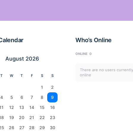
Calendar
Who’s Online
ONLINE
0
August 2026
There are no users currentl
online
T
W
T
F
S
S
1
2
4
5
6
7
8
9
11
12
13
14
15
16
18
19
20
21
22
23
25
26
27
28
29
30