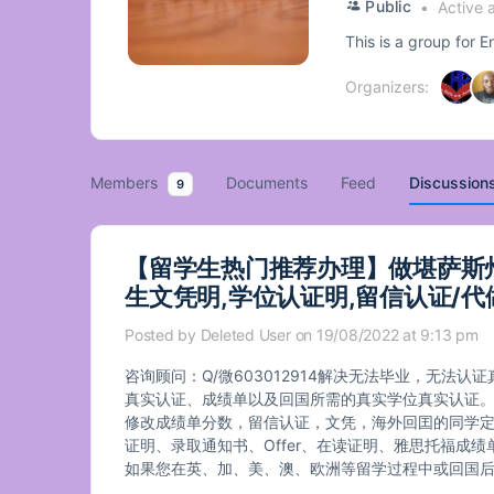
Public
Active 
This is a group for 
Organizers:
Members
Documents
Feed
Discussion
9
【留学生热门推荐办理】做堪萨斯州立
生文凭明,学位认证明,留信认证/代
Posted by
Deleted User
on 19/08/2022 at 9:13 pm
咨询顾问：Q/微603012914解决无法毕业，无法认证
真实认证、成绩单以及回国所需的真实学位真实认证
修改成绩单分数，留信认证，文凭，海外回囯的同学定
证明、录取通知书、Offer、在读证明、雅思托福成绩
如果您在英、加、美、澳、欧洲等留学过程中或回国